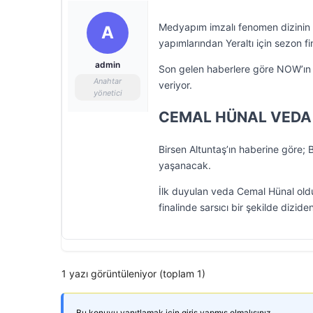
Medyapım imzalı fenomen dizinin 
A
yapımlarından Yeraltı için sezon fina
admin
Son gelen haberlere göre NOW’ın i
Anahtar
veriyor.
yönetici
CEMAL HÜNAL VEDA
Birsen Altuntaş’ın haberine göre; 
yaşanacak.
İlk duyulan veda Cemal Hünal oldu.
finalinde sarsıcı bir şekilde diziden
1 yazı görüntüleniyor (toplam 1)
Bu konuyu yanıtlamak için giriş yapmış olmalısınız.