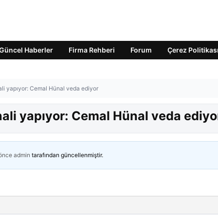
Güncel Haberler
Firma Rehberi
Forum
Çerez Politikas
nali yapıyor: Cemal Hünal veda ediyor
inali yapıyor: Cemal Hünal veda ediyo
 önce
admin
tarafından güncellenmiştir.