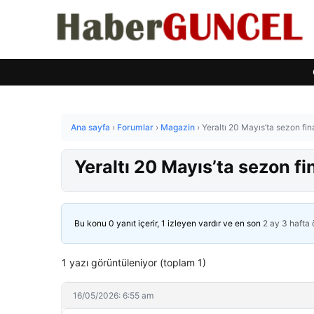
Ana sayfa
›
Forumlar
›
Magazin
›
Yeraltı 20 Mayıs’ta sezon fi
Yeraltı 20 Mayıs’ta sezon f
Bu konu 0 yanıt içerir, 1 izleyen vardır ve en son
2 ay 3 hafta
1 yazı görüntüleniyor (toplam 1)
16/05/2026: 6:55 am