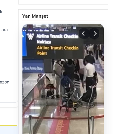
ı
Yan Manşet
 ara
sezon