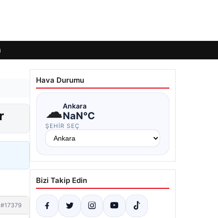
ı
Hava Durumu
☁
Ankara
r
NaN°C
ŞEHIR SEÇ
Bizi Takip Edin
#17379