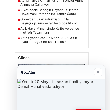
Adıyaman’da Orman Yangını Kontrol Altına
■
Alınmaya Çalışılıyor
2 Yaşındaki Bebeğin Hayatını Kurtaran
■
Havalimanı Personeline Takdir Ödülü
Görevden uzaklaştırılmıştı. Erdal
■
Beşikçioğlu’nun esrar testi pozitif çıktı
Açık Hava Mimarisinde Kalite ve bahçe
■
mutfağı Tasarımları
Altın fiyatları canlı 7 Nisan 2026: Altın
■
fiyatları bugün ne kadar oldu?
Güncel
×
Göz Atın
06/08/2026
Adıyaman’da Orman Yangını Kontrol Altına
Alınmaya Çalışılıyor