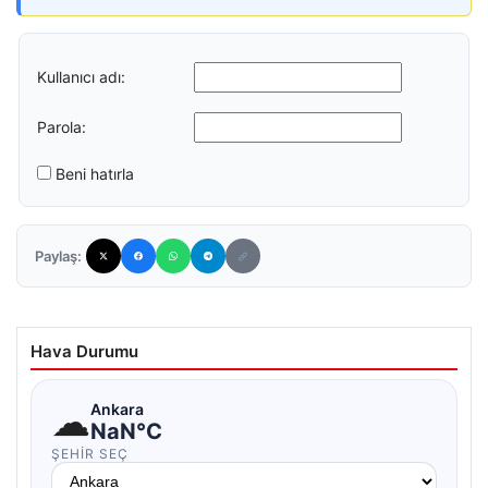
Kullanıcı adı:
Parola:
Beni hatırla
Paylaş:
Hava Durumu
☁
Ankara
NaN°C
ŞEHIR SEÇ