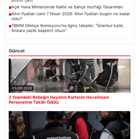
pozitif çıktı
Açık Hava Mimarisinde Kalite ve bahçe mutfağı Tasarımları
■
Altın fiyatları canlı 7 Nisan 2026: Altın fiyatları bugün ne kadar
■
oldu?
TBMM Dilekçe Komisyonu’na ilginç talepler. “İstanbul kışlık,
■
Ankara yazlık başkent olsun”
Güncel
05/08/2026
2 Yaşındaki Bebeğin Hayatını Kurtaran Havalimanı
Personeline Takdir Ödülü