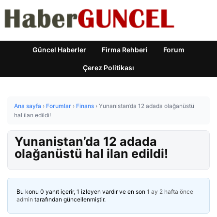
Güncel Haberler
Firma Rehberi
Forum
Çerez Politikası
Ana sayfa
›
Forumlar
›
Finans
›
Yunanistan’da 12 adada olağanüstü
hal ilan edildi!
Yunanistan’da 12 adada
olağanüstü hal ilan edildi!
Bu konu 0 yanıt içerir, 1 izleyen vardır ve en son
1 ay 2 hafta önce
admin
tarafından güncellenmiştir.