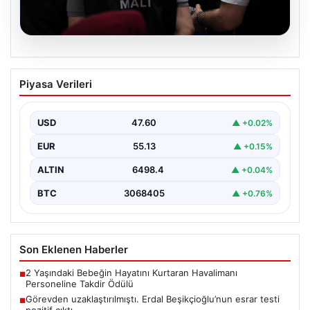
05.08.2026
Görevden uzaklaştırılmıştı. Erdal
Piyasa Verileri
Beşikçioğlu’nun esrar testi pozitif çıktı
{"title": "Erdal Beşikçioğlu'nun Esrar Testi Pozitif Çıktı
ve Yolsuzluk Operasyonu Detayları","content":
USD
47.60
▲ +0.02%
"Türkiye'nin önemli belediyelerinden…
EUR
55.13
▲ +0.15%
ALTIN
6498.4
▲ +0.04%
BTC
3068405
▲ +0.76%
Son Eklenen Haberler
2 Yaşındaki Bebeğin Hayatını Kurtaran Havalimanı
■
Personeline Takdir Ödülü
Görevden uzaklaştırılmıştı. Erdal Beşikçioğlu’nun esrar testi
■