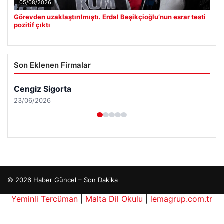
05/08/2026
Görevden uzaklaştırılmıştı. Erdal Beşikçioğlu’nun esrar testi
pozitif çıktı
Son Eklenen Firmalar
Cengiz Sigorta
23/06/2026
© 2026 Haber Güncel – Son Dakika
Yeminli Tercüman
|
Malta Dil Okulu
|
lemagrup.com.tr
pto
 giriş
İzle
cio