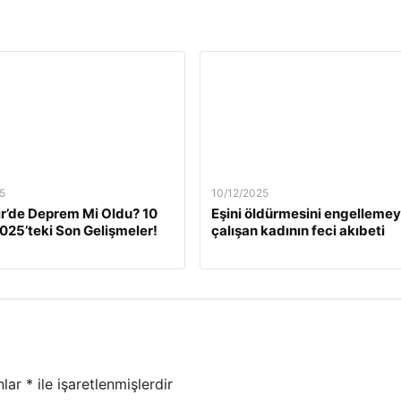
5
10/12/2025
ir’de Deprem Mi Oldu? 10
Eşini öldürmesini engelleme
2025’teki Son Gelişmeler!
çalışan kadının feci akıbeti
nlar
*
ile işaretlenmişlerdir