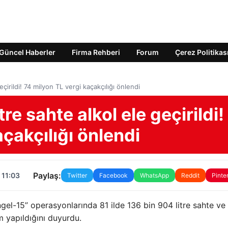
Güncel Haberler
Firma Rehberi
Forum
Çerez Politikas
eçirildi! 74 milyon TL vergi kaçakçılığı önlendi
tre sahte alkol ele geçirildi!
çakçılığı önlendi
Paylaş:
 11:03
Twitter
Facebook
WhatsApp
Reddit
Pinte
ngel-15” operasyonlarında 81 ilde 136 bin 904 litre sahte ve 
em yapıldığını duyurdu.