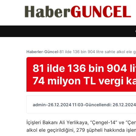
Haberler
›
Güncel
›
81 ilde 136 bin 904 litre sahte alkol ele g
81 ilde 136 bin 904 li
74 milyon TL vergi ka
admin
•
26.12.2024 11:03
•
Güncellendi: 26.12.2024
İçişleri Bakanı Ali Yerlikaya, “Çengel-14” ve “Çe
alkol ele geçirildiğini, 279 şüpheli hakkında işl