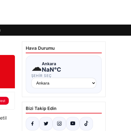
ı
Hava Durumu
☁
Ankara
NaN°C
ŞEHIR SEÇ
rest
Bizi Takip Edin
etil