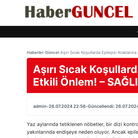
Haberler
›
Güncel
›
Aşırı Sıcak Koşullarda Epilepsi Ataklarına
Aşırı Sıcak Koşullard
Etkili Önlem! – SAĞL
admin
•
26.07.2024 22:56
•
Güncellendi: 26.07.202
Yaz aylarında tetiklenen nöbetler, bir dizi kontr
yakınlarında endişeye neden oluyor. Ancak epilep