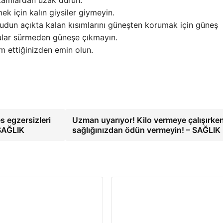
ortamlardan uzak durun.
k için kalın giysiler giymeyin.
dun açıkta kalan kısımlarını güneşten korumak için güneş
ular sürmeden güneşe çıkmayın.
am ettiğinizden emin olun.
s egzersizleri
Uzman uyarıyor! Kilo vermeye çalışırke
 SAĞLIK
sağlığınızdan ödün vermeyin! – SAĞLIK