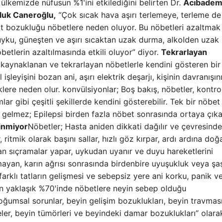
n ülkemizde nüfusun %1'ini etkilediğini belirten Dr.
Acıbade
aluk Caneroğlu,
“Çok sıcak hava aşırı terlemeye, terleme de
t bozukluğu nöbetlere neden oluyor. Bu nöbetleri azaltmak 
 uyku, güneşten ve aşırı sıcaktan uzak durma, alkolden uzak
betlerin azaltılmasında etkili oluyor” diyor.
Tekrarlayan
 kaynaklanan ve tekrarlayan nöbetlerle kendini gösteren bir
 işleyişini bozan ani, aşırı elektrik deşarjı, kişinin davranışın
liklere neden olur. konvülsiyonlar; Boş bakış, nöbetler, kontr
lar gibi çeşitli şekillerde kendini gösterebilir. Tek bir nöbet
gelmez; Epilepsi birden fazla nöbet sonrasında ortaya çıka
linmiyor
Nöbetler; Hasta aniden dikkati dağılır ve çevresind
ritmik olarak başını sallar, hızlı göz kırpar, ardı ardına doğ
n sıçramalar yapar, uykudan uyanır ve duyu hareketlerini
ayan, karın ağrısı sonrasında birdenbire uyuşukluk veya şaş
 farklı tatların gelişmesi ve sebepsiz yere ani korku, panik v
ının yaklaşık %70'inde nöbetlere neyin sebep olduğu
doğumsal sorunlar, beyin gelişim bozuklukları, beyin travması
meler, beyin tümörleri ve beyindeki damar bozuklukları” olara