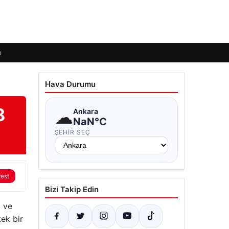
ı
Hava Durumu
8
☁
Ankara
NaN°C
ŞEHIR SEÇ
rest
Bizi Takip Edin
a ve
tek bir