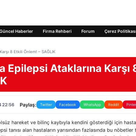
Güncel Haberler
Firma Rehberi
Forum
Çerez Politikas
 Karşı 8 Etkili Önlem! – SAĞLIK
a Epilepsi Ataklarına Karşı 
IK
Paylaş:
4 22:56
Twitter
Facebook
WhatsApp
Reddit
Pinte
olsüz hareket ve bilinç kaybıyla kendini gösterdiği için hast
si tanısı alan hastaların yarısından fazlasında bu nöbetler 