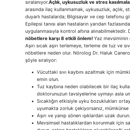
sıralanıyor.
Açlık, uykusuzluk ve stres kasılmaları
arasında ilaç kullanmamak, uykusuzluk, açlık, str
duyarlı hastalarda; Bilgisayar ve cep telefonu g
Epilepsi tanısı alan hastaların yarıdan fazlasında 
uygulanmasıyla kontrol altına alınabilmektedir. 
nöbetlere karşı 8 etkili önlem!
Yaz mevsiminin g
Aşırı sıcak aşırı terlemeye, terleme de tuz ve s
nöbetlere neden olur. Nörolog Dr. Haluk Caneroğ
şöyle sıralıyor:
Vücuttaki sıvı kaybını azaltmak için mümkün
emin olun.
Tuz kaybına neden olabilecek bir ilaç kulla
doktorunuzun tavsiyelerine uymayı asla u
Sıcaklığın etkisiyle uyku bozuklukları ortay
uyumakta zorluk çekiyorsanız, mümkünse gü
Aşırı ve yanıp sönen ışıklardan uzak durun
Mevsimsel hastalıklardan korunmak için sa