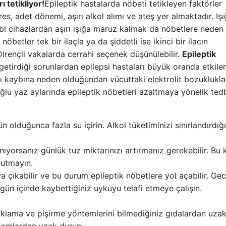
 tetikliyor!
Epileptik hastalarda nöbeti tetikleyen faktörler
es, adet dönemi, aşırı alkol alımı ve ateş yer almaktadır. Iş
ibi cihazlardan aşırı ışığa maruz kalmak da nöbetlere neden 
nöbetler tek bir ilaçla ya da şiddetli ise ikinci bir ilacın
Dirençli vakalarda cerrahi seçenek düşünülebilir.
Epileptik
etirdiği sorunlardan epilepsi hastaları büyük oranda etkilen
ıvı kaybına neden olduğundan vücuttaki elektrolit bozuklukla
lu yaz aylarında epileptik nöbetleri azaltmaya yönelik tedb
 olduğunca fazla su içirin. Alkol tüketiminizi sınırlandırdığ
nıyorsanız günlük tuz miktarınızı artırmanız gerekebilir. Bu
nutmayın.
a çıkabilir ve bu durum epileptik nöbetlere yol açabilir. Gec
n içinde kaybettiğiniz uykuyu telafi etmeye çalışın.
.
klama ve pişirme yöntemlerini bilmediğiniz gıdalardan uza