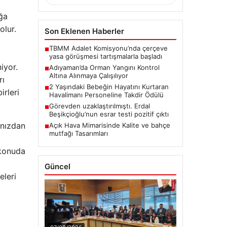
ığa
olur.
Son Eklenen Haberler
TBMM Adalet Komisyonu’nda çerçeve
■
yasa görüşmesi tartışmalarla başladı
iyor.
Adıyaman’da Orman Yangını Kontrol
■
Altına Alınmaya Çalışılıyor
rı
2 Yaşındaki Bebeğin Hayatını Kurtaran
■
irleri
Havalimanı Personeline Takdir Ödülü
Görevden uzaklaştırılmıştı. Erdal
■
Beşikçioğlu’nun esrar testi pozitif çıktı
ınızdan
Açık Hava Mimarisinde Kalite ve bahçe
■
mutfağı Tasarımları
 konuda
Güncel
eleri
k