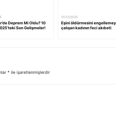
5
10/12/2025
ir’de Deprem Mi Oldu? 10
Eşini öldürmesini engelleme
2025’teki Son Gelişmeler!
çalışan kadının feci akıbeti
nlar
*
ile işaretlenmişlerdir