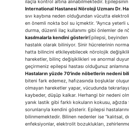
ilaçla kontrol altına alınabilmektedir. Epilepsini
International Hastanesi Nöroloji Uzmanı Dr. H
sıvı kaybına neden olduğundan vücutta elektroli
en önemli nokta bol su içmektir. “Ayrıca yeterli
durma, düzenli ilaç kullanımı gibi önlemler de nö
kasılmalarla kendini gösterir
Epilepsi, beyinden
hastalık olarak biliniyor. Sinir hücrelerinin normal
hatta bilincini etkileyebilecek nörolojik değişik
hareketler, bilinç değişiklikleri ve anormal duyum
geçirmeniz epilepsi hastası olduğunuz anlamına 
Hastaların yüzde 70'inde nöbetlerin nedeni bi
biteni fark edemez, hafızasında boşluklar oluşur, 
olmayan hareketler yapar, vücudunda tekrarlaya
kaybeder, düşüp kalkar. Herhangi bir nedeni olm
yanık lastik gibi farklı kokuların kokusu, ağızda
sorunlarıyla kendini gösterir. Epilepsi hastalar
bilinmemektedir. Bilinen nedenler ise “kalıtsal, 
enfeksiyonlar, elektrolit bozuklukları, zehirlen