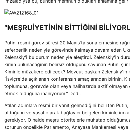
imzaladıysa bu, bundan memnun oldukları anlamına gelir”
“MEŞRUİYETİNİN BİTTİĞİNİ BİLİYOR
Putin, resmi görev süresi 20 Mayıs'ta sona ermesine rağ
seferberlik nedeniyle görevinde kalmaya devam eden Ukr
Zelenskiy'i bu durum nedeniyle eleştirdi. Zelenskiy'in 
kimin bulunacağının belirsiz olduğunu savunan Putin, şunla
Kiminle müzakere edilecek? Mevcut başkan Zelenskiy'in meş
“İsviçre'de açıklanan konferansın amaçlarından birinin, Ki
toplumuna, görevde olan veya halihazırda aktif olmayan d
etmek olduğuna inanıyorum.” Dedi.
Atılan adımlara resmi bir yanıt gelmediğini belirten Putin,
olduğunu ve yasal olarak bağlayıcı belgeleri kiminle imz
gerekiyor. O halde meşru otoritelerle muhatap olduğumuzd
sorunun öncelikle Parlamento, Anayasa Mahkemesi veya 