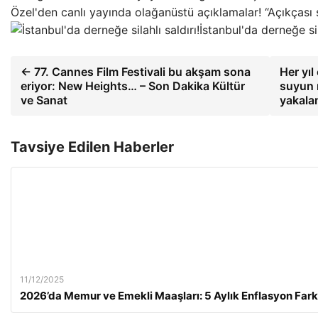
Özel'den canlı yayında olağanüstü açıklamalar! “Açıkças
İstanbul'da derneğe sila
← 77. Cannes Film Festivali bu akşam sona
Her yıl
eriyor: New Heights… – Son Dakika Kültür
suyun 
ve Sanat
yakala
Tavsiye Edilen Haberler
11/12/2025
2026’da Memur ve Emekli Maaşları: 5 Aylık Enflasyon Fark