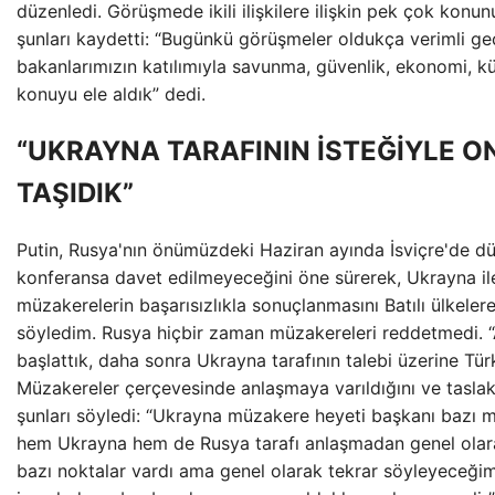
düzenledi. Görüşmede ikili ilişkilere ilişkin pek çok konunu
şunları kaydetti: “Bugünkü görüşmeler oldukça verimli ge
bakanlarımızın katılımıyla savunma, güvenlik, ekonomi, kül
konuyu ele aldık” dedi.
“UKRAYNA TARAFININ İSTEĞİYLE O
TAŞIDIK”
Putin, Rusya'nın önümüzdeki Haziran ayında İsviçre'de 
konferansa davet edilmeyeceğini öne sürerek, Ukrayna ile 
müzakerelerin başarısızlıkla sonuçlanmasını Batılı ülkeler
söyledim. Rusya hiçbir zaman müzakereleri reddetmedi. “
başlattık, daha sonra Ukrayna tarafının talebi üzerine Türk
Müzakereler çerçevesinde anlaşmaya varıldığını ve taslak h
şunları söyledi: “Ukrayna müzakere heyeti başkanı bazı m
hem Ukrayna hem de Rusya tarafı anlaşmadan genel olar
bazı noktalar vardı ama genel olarak tekrar söyleyeceğim