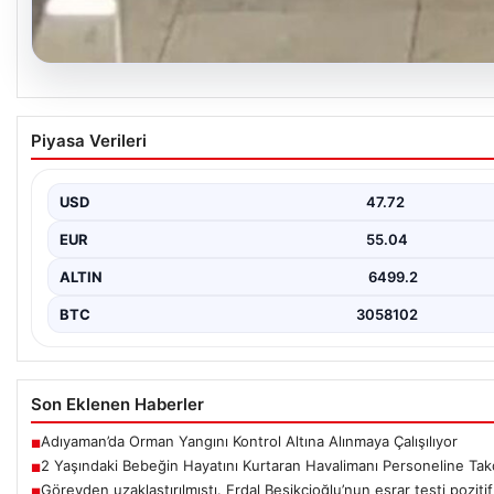
05.08.2026
2 Yaşındaki Bebeğin Hayatını Kurtaran Havali
Piyasa Verileri
Ödülü
İstanbul Sabiha Gökçen Havalimanı’nda gerçekleşen olayda, aile
adlı bebeğin…
USD
47.72
EUR
55.04
ALTIN
6499.2
BTC
3058102
Son Eklenen Haberler
Adıyaman’da Orman Yangını Kontrol Altına Alınmaya Çalışılıyor
■
2 Yaşındaki Bebeğin Hayatını Kurtaran Havalimanı Personeline Tak
■
Görevden uzaklaştırılmıştı. Erdal Beşikçioğlu’nun esrar testi pozitif 
■