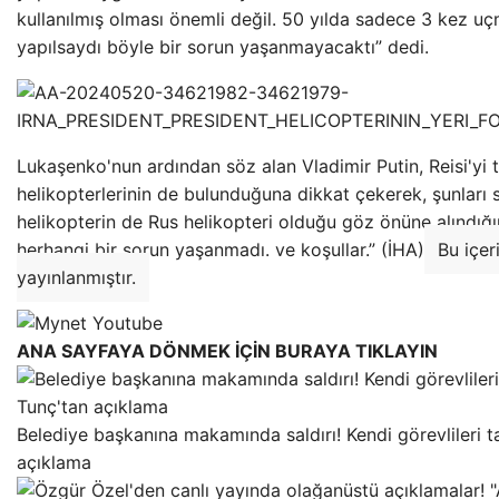
kullanılmış olması önemli değil. 50 yılda sadece 3 kez uçm
yapılsaydı böyle bir sorun yaşanmayacaktı” dedi.
Lukaşenko'nun ardından söz alan Vladimir Putin, Reisi'yi
helikopterlerinin de bulunduğuna dikkat çekerek, şunları s
helikopterin de Rus helikopteri olduğu göz önüne alındığ
herhangi bir sorun yaşanmadı. ve koşullar.” (İHA)
Bu içer
yayınlanmıştır.
ANA SAYFAYA DÖNMEK İÇİN BURAYA TIKLAYIN
Belediye başkanına makamında saldırı! Kendi görevlileri 
açıklama