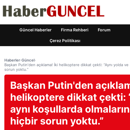
Güncel Haberler
Firma Rehberi
Forum
Çerez Politikası
Haberler
›
Güncel
›
Başkan Putin'den açıklama! İki helikoptere dikkat çekti: “Aynı yolda ve
sorun yoktu.”
Başkan Putin'den açıklam
helikoptere dikkat çekti:
aynı koşullarda olmaları
hiçbir sorun yoktu.”