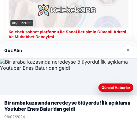
08/08/2026
Kelebek sohbet platformu İle Sanal İletişimin Güvenli Adresi
Ve Muhabbet Deneyimi
×
Göz Atın
Son Eklenen Firmalar
Güncel Haberler
Web sitemizi nasıl kullandığınızı daha iyi anlayabilmek,
deneyiminizi kişiselleştirmek ve geliştirmek amacıyla çerezler
Bir araba kazasında neredeyse ölüyordu! İlk açıklama
kullanıyoruz.
Çerez Politikamız
Youtuber Enes Batur'dan geldi
Reddet
Kabul Et
06/07/2024