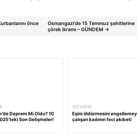
 Kurbanlarını önce
Osmangazi'de 15 Temmuz şehitlerine
çörek ikramı – GÜNDEM →
5
10/12/2025
ir’de Deprem Mi Oldu? 10
Eşini öldürmesini engelleme
2025’teki Son Gelişmeler!
çalışan kadının feci akıbeti