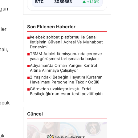
BTC
3089663
▲ +1.10%
ygun
Son Eklenen Haberler
ler
Kelebek sohbet platformu İle Sanal
■
İletişimin Güvenli Adresi Ve Muhabbet
Deneyimi
alı,
TBMM Adalet Komisyonu’nda çerçeve
■
yasa görüşmesi tartışmalarla başladı
Adıyaman’da Orman Yangını Kontrol
■
Altına Alınmaya Çalışılıyor
2 Yaşındaki Bebeğin Hayatını Kurtaran
■
Havalimanı Personeline Takdir Ödülü
Görevden uzaklaştırılmıştı. Erdal
■
Beşikçioğlu’nun esrar testi pozitif çıktı
çocuk
Güncel
cuk