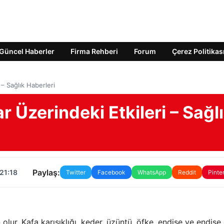
Güncel Haberler
Firma Rehberi
Forum
Çerez Politikas
– Sağlık Haberleri
Üzerindeki Etkileri – Sağl
Paylaş:
21:18
Twitter
Facebook
WhatsApp
Reddit
Pinte
ur. Kafa karışıklığı, keder, üzüntü, öfke, endişe ve endişe 