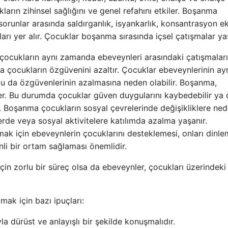
arın zihinsel sağlığını ve genel refahını etkiler. Boşanma
orunlar arasında saldırganlık, isyankarlık, konsantrasyon eks
rı yer alır. Çocuklar boşanma sırasında içsel çatışmalar yaş
çocukların aynı zamanda ebeveynleri arasındaki çatışmalar
 çocukların özgüvenini azaltır. Çocuklar ebeveynlerinin ayrı
 bu da özgüvenlerinin azalmasına neden olabilir. Boşanma,
ler. Bu durumda çocuklar güven duygularını kaybedebilir ya 
ler. Boşanma çocukların sosyal çevrelerinde değişikliklere ne
erde veya sosyal aktivitelere katılımda azalma yaşanır.
ak için ebeveynlerin çocuklarını desteklemesi, onları dinle
nli bir ortam sağlaması önemlidir.
çin zorlu bir süreç olsa da ebeveynler, çocukları üzerindeki 
mak için bazı ipuçları:
 dürüst ve anlayışlı bir şekilde konuşmalıdır.