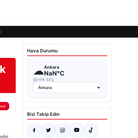
ı
Hava Durumu
ık
☁
Ankara
NaN°C
ŞEHIR SEÇ
rest
Bizi Takip Edin
gibi