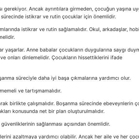
ı gerekiyor. Ancak ayrıntılara girmeden, çocuğun yaşına u
ürecinde istikrar ve rutin çocuklar için önemlidir.
ında istikrar ve rutin sağlamalıdır. Okul, arkadaşlar, hobi
elidir.
r yaşarlar. Anne babalar çocukların duygularına saygı duym
ve onları dinlemelidir. Çocukların hissettiklerini ifade
oşanma süreciyle daha iyi başa çıkmalarına yardımcı olur.
rmemeli ve tartışmamalıdır.
arak birlikte çalışmalıdır. Boşanma sürecinde ebeveynlerin 
kları konusunda net bir plan oluşturulmalıdır.
e güvenliklerinin sağlanması açısından önemlidir.
erini azaltmaya yardımcı olabilir. Ancak her aile ve her ço