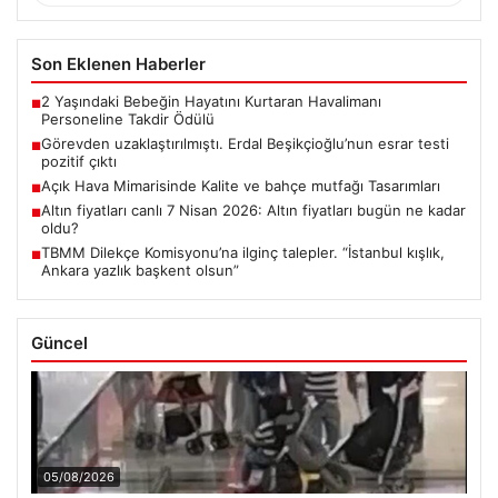
Son Eklenen Haberler
2 Yaşındaki Bebeğin Hayatını Kurtaran Havalimanı
■
Personeline Takdir Ödülü
Görevden uzaklaştırılmıştı. Erdal Beşikçioğlu’nun esrar testi
■
pozitif çıktı
Açık Hava Mimarisinde Kalite ve bahçe mutfağı Tasarımları
■
Altın fiyatları canlı 7 Nisan 2026: Altın fiyatları bugün ne kadar
■
oldu?
TBMM Dilekçe Komisyonu’na ilginç talepler. “İstanbul kışlık,
■
Ankara yazlık başkent olsun”
Güncel
05/08/2026
2 Yaşındaki Bebeğin Hayatını Kurtaran Havalimanı