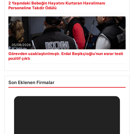
Personeline Takdir Ödülü
05/08/2026
Görevden uzaklaştırılmıştı. Erdal Beşikçioğlu’nun esrar testi
pozitif çıktı
Son Eklenen Firmalar