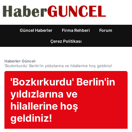
Güncel Haberler
Firma Rehberi
Forum
Çerez Politikası
Haberler
›
Güncel
›
'Bozkırkurdu' Berlin'in yıldızlarına ve hilallerine hoş geldiniz!
'Bozkırkurdu' Berlin'in
yıldızlarına ve
hilallerine hoş
geldiniz!