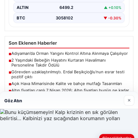
ALTIN
6499.2
▲ +0.10%
BTC
3058102
▼ -0.30%
Son Eklenen Haberler
Adıyaman’da Orman Yangını Kontrol Altına Alınmaya Çalışılıyor
■
2 Yaşındaki Bebeğin Hayatını Kurtaran Havalimanı
■
Personeline Takdir Ödülü
Görevden uzaklaştırılmıştı. Erdal Beşikçioğlu’nun esrar testi
■
pozitif çıktı
Açık Hava Mimarisinde Kalite ve bahçe mutfağı Tasarımları
■
Altın fiyatları canlı 7 Nisan 2026: Altın fiyatları bugün ne kadar
■
oldu?
×
Göz Atın
Güncel