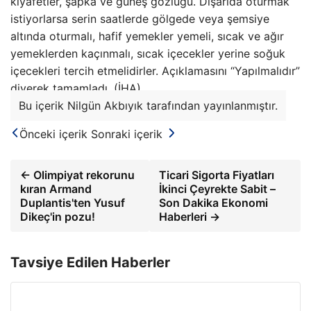
kıyafetler, şapka ve güneş gözlüğü. Dışarıda oturmak
istiyorlarsa serin saatlerde gölgede veya şemsiye
altında oturmalı, hafif yemekler yemeli, sıcak ve ağır
yemeklerden kaçınmalı, sıcak içecekler yerine soğuk
içecekleri tercih etmelidirler. Açıklamasını “Yapılmalıdır”
diyerek tamamladı. (İHA)
Bu içerik Nilgün Akbıyık tarafından yayınlanmıştır.
Önceki içerik
Sonraki içerik
← Olimpiyat rekorunu
Ticari Sigorta Fiyatları
kıran Armand
İkinci Çeyrekte Sabit –
Duplantis'ten Yusuf
Son Dakika Ekonomi
Dikeç'in pozu!
Haberleri →
Tavsiye Edilen Haberler