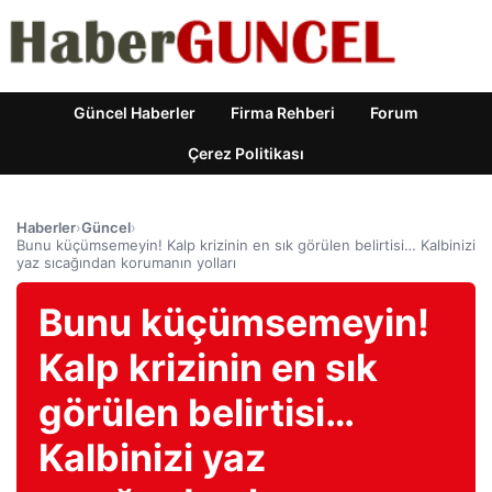
Güncel Haberler
Firma Rehberi
Forum
Çerez Politikası
Haberler
›
Güncel
›
Bunu küçümsemeyin! Kalp krizinin en sık görülen belirtisi… Kalbinizi
yaz sıcağından korumanın yolları
Bunu küçümsemeyin!
Kalp krizinin en sık
görülen belirtisi…
Kalbinizi yaz