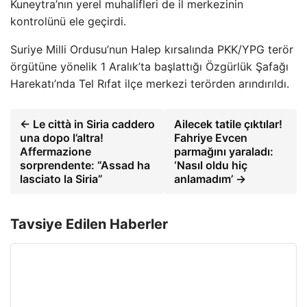
Kuneytra’nın yerel muhalifleri de il merkezinin
kontrolünü ele geçirdi.
Suriye Milli Ordusu’nun Halep kırsalında PKK/YPG terör
örgütüne yönelik 1 Aralık’ta başlattığı Özgürlük Şafağı
Harekatı’nda Tel Rıfat ilçe merkezi terörden arındırıldı.
← Le città in Siria caddero
Ailecek tatile çıktılar!
una dopo l’altra!
Fahriye Evcen
Affermazione
parmağını yaraladı:
sorprendente: “Assad ha
‘Nasıl oldu hiç
lasciato la Siria”
anlamadım’ →
Tavsiye Edilen Haberler