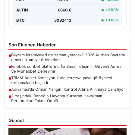
ALTIN
6660.6
▲ +2.59%
BTC
3092413
▲ +0.08%
Son Eklenen Haberler
Bayram ikramiyeleri ne zaman yatacak? 2026 Kurban Bayramı
■
emekli ikramiye ödemeleri
Kelebek sohbet platformu İle Sanal İletişimin Güvenli Adresi
■
Ve Muhabbet Deneyimi
TBMM Adalet Komisyonu’nda çerçeve yasa görüşmesi
■
tartışmalarla başladı
Adıyaman’da Orman Yangını Kontrol Altına Alınmaya Çalışılıyor
■
2 Yaşındaki Bebeğin Hayatını Kurtaran Havalimanı
■
Personeline Takdir Ödülü
Güncel