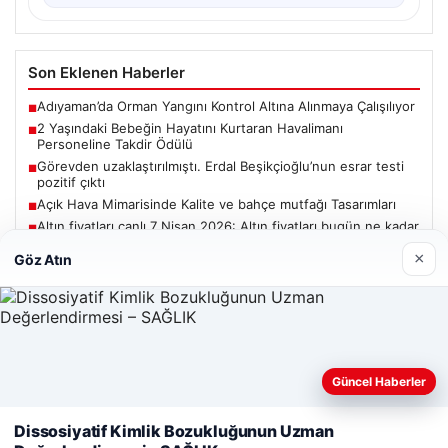
Son Eklenen Haberler
Adıyaman’da Orman Yangını Kontrol Altına Alınmaya Çalışılıyor
■
2 Yaşındaki Bebeğin Hayatını Kurtaran Havalimanı
■
Personeline Takdir Ödülü
Görevden uzaklaştırılmıştı. Erdal Beşikçioğlu’nun esrar testi
■
pozitif çıktı
Açık Hava Mimarisinde Kalite ve bahçe mutfağı Tasarımları
■
Altın fiyatları canlı 7 Nisan 2026: Altın fiyatları bugün ne kadar
■
oldu?
×
Göz Atın
Güncel
Güncel Haberler
Web sitemizi nasıl kullandığınızı daha iyi anlayabilmek,
deneyiminizi kişiselleştirmek ve geliştirmek amacıyla çerezler
Dissosiyatif Kimlik Bozukluğunun Uzman
06/08/2026
kullanıyoruz.
Çerez Politikamız