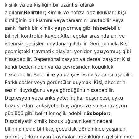
kişilik ya da kişiliğin bir uzantısı olarak
algılanır.
Belirtiler;
Kimlik ve hafıza bozuklukları: Kişi
kimliğinin bir kısmını veya tamamını unutabilir veya
sanki farklı bir kimlik yaşıyormuş gibi hissedebilir.
Bilinçli kontrolün kaybı:
Alter egolar arasında ani ve
istemsiz geçişler meydana gelebilir. Geri gelmek:
Kişi
geçmişteki travmatik olayları yeniden yaşıyormuş gibi
hissedebilir. Depersonalizasyon ve derealizasyon:
Kişi
kendi bedeninden ya da çevresinden kopukluk
hissedebilir. Bedenine ya da çevresine yabancılaşabilir.
Farklı sesler veya görüntüler duymak:
Kişi, alterlerin
sesini duyduğunu veya gördüğünü hissedebilir.
Depresyon veya anksiyete: İntihar düşüncesi, uyku
bozuklukları, anksiyete, baş ağrısı ve konsantrasyon
güçlüğü gibi belirtiler eşlik edebilir.
Sebepler:
Dissosiyatif kimlik bozukluğunun kesin nedeni
bilinmemekle birlikte, çocukluk döneminde yaşanan
şiddetli, tekrarlayan travmalar, bozukluğun gelişiminde