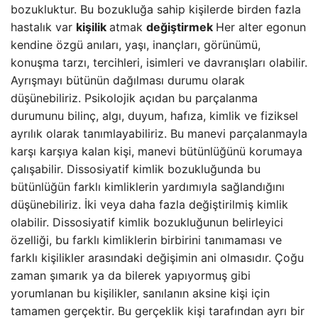
bozukluktur. Bu bozukluğa sahip kişilerde birden fazla
hastalık var
kişilik
atmak
değiştirmek
Her alter egonun
kendine özgü anıları, yaşı, inançları, görünümü,
konuşma tarzı, tercihleri, isimleri ve davranışları olabilir.
Ayrışmayı bütünün dağılması durumu olarak
düşünebiliriz. Psikolojik açıdan bu parçalanma
durumunu bilinç, algı, duyum, hafıza, kimlik ve fiziksel
ayrılık olarak tanımlayabiliriz. Bu manevi parçalanmayla
karşı karşıya kalan kişi, manevi bütünlüğünü korumaya
çalışabilir. Dissosiyatif kimlik bozukluğunda bu
bütünlüğün farklı kimliklerin yardımıyla sağlandığını
düşünebiliriz. İki veya daha fazla değiştirilmiş kimlik
olabilir. Dissosiyatif kimlik bozukluğunun belirleyici
özelliği, bu farklı kimliklerin birbirini tanımaması ve
farklı kişilikler arasındaki değişimin ani olmasıdır. Çoğu
zaman şımarık ya da bilerek yapıyormuş gibi
yorumlanan bu kişilikler, sanılanın aksine kişi için
tamamen gerçektir. Bu gerçeklik kişi tarafından ayrı bir