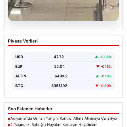
05.08.2026
2 Yaşındaki Bebeğin Hayatını Kurtaran
Piyasa Verileri
Havalimanı Personeline Takdir Ödülü
İstanbul Sabiha Gökçen Havalimanı’nda gerçekleşen
olayda, ailesiyle seyahat eden 2 yaşındaki Liam adlı
USD
47.72
▲ +0.06%
bebeğin…
EUR
55.04
▼ -0.13%
ALTIN
6499.2
▲ +0.10%
BTC
3058102
▼ -0.30%
Son Eklenen Haberler
Adıyaman’da Orman Yangını Kontrol Altına Alınmaya Çalışılıyor
■
2 Yaşındaki Bebeğin Hayatını Kurtaran Havalimanı
■