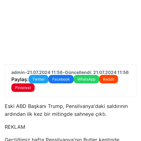
admin
•
21.07.2024 11:56
•
Güncellendi: 21.07.2024 11:56
Paylaş:
Twitter
Facebook
WhatsApp
Reddit
Pinterest
Eski ABD Başkanı Trump, Pensilvanya'daki saldırının
ardından ilk kez bir mitingde sahneye çıktı.
REKLAM
Geçtiğimiz hafta Pensilvanya'nın Butler kentinde