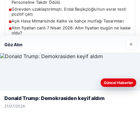
Personeline Takdir Ödülü
Görevden uzaklaştırılmıştı. Erdal Beşikçioğlu’nun esrar testi
■
pozitif çıktı
Açık Hava Mimarisinde Kalite ve bahçe mutfağı Tasarımları
■
Altın fiyatları canlı 7 Nisan 2026: Altın fiyatları bugün ne kadar
■
oldu?
×
Göz Atın
Güncel
Web sitemizi nasıl kullandığınızı daha iyi anlayabilmek,
Güncel Haberler
deneyiminizi kişiselleştirmek ve geliştirmek amacıyla çerezler
06/08/2026
kullanıyoruz.
Çerez Politikamız
Donald Trump: Demokrasiden keyif aldım
Adıyaman’da Orman Yangını Kontrol Altına Alınmaya
Reddet
Kabul Et
Çalışılıyor
21/07/2024