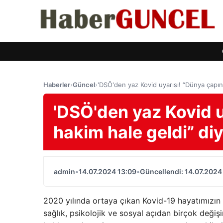
Haberler
›
Güncel
›
'DSÖ'den yaz Kovid uyarısı! “Dünya çapın
'DSÖ'den yaz Kovid 
hakim hale geldi” di
admin
•
14.07.2024 13:09
•
Güncellendi: 14.07.2024
2020 yılında ortaya çıkan Kovid-19 hayatımızın 
sağlık, psikolojik ve sosyal açıdan birçok değiş