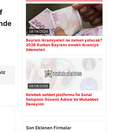
f
inde
08/08/2026
Bayram ikramiyeleri ne zaman yatacak?
2026 Kurban Bayramı emekli ikramiye
ödemeleri
viz
08/08/2026
Kelebek sohbet platformu İle Sanal
İletişimin Güvenli Adresi Ve Muhabbet
Deneyimi
Son Eklenen Firmalar