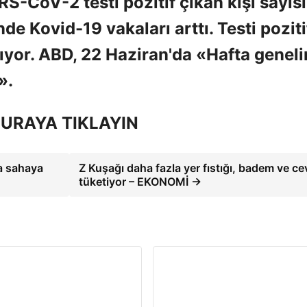
S-CoV-2 testi pozitif çıkan kişi sayısı
nde Kovid-19 vakaları arttı. Testi poziti
tıyor. ABD, 22 Haziran'da «Hafta genel
».
URAYA TIKLAYIN
ca sahaya
Z Kuşağı daha fazla yer fıstığı, badem ve ce
tüketiyor – EKONOMİ →