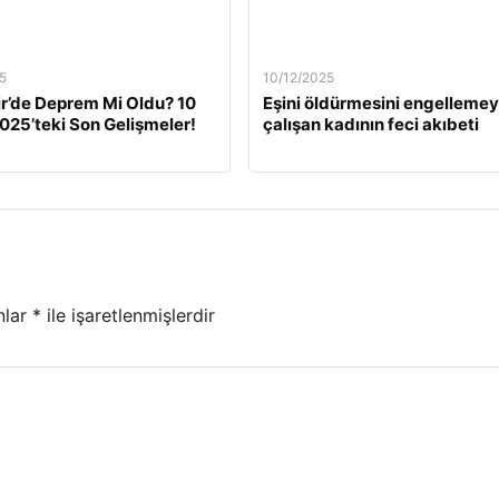
5
10/12/2025
ir’de Deprem Mi Oldu? 10
Eşini öldürmesini engelleme
2025’teki Son Gelişmeler!
çalışan kadının feci akıbeti
nlar
*
ile işaretlenmişlerdir