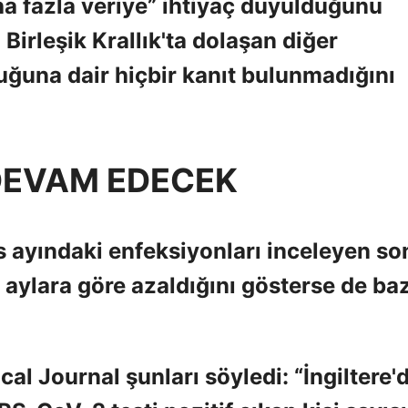
ha fazla veriye” ihtiyaç duyulduğunu
irleşik Krallık'ta dolaşan diğer
uğuna dair hiçbir kanıt bulunmadığını
DEVAM EDECEK
 ayındaki enfeksiyonları inceleyen so
 aylara göre azaldığını gösterse de baz
ical Journal şunları söyledi: “İngiltere'