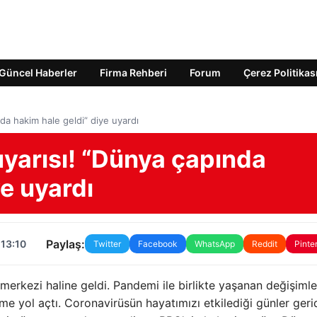
Güncel Haberler
Firma Rehberi
Forum
Çerez Politikas
da hakim hale geldi” diye uyardı
uyarısı! “Dünya çapında
ye uyardı
Paylaş:
 13:10
Twitter
Facebook
WhatsApp
Reddit
Pinte
merkezi haline geldi. Pandemi ile birlikte yaşanan değişimle
ime yol açtı. Coronavirüsün hayatımızı etkilediği günler geri