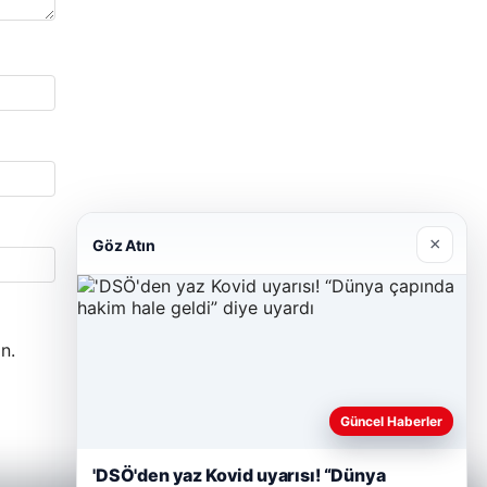
×
Göz Atın
n.
Güncel Haberler
'DSÖ'den yaz Kovid uyarısı! “Dünya