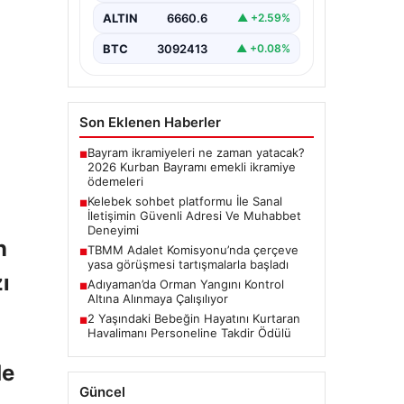
sağlaması kritik bir hassasiyet
ALTIN
6660.6
▲ +2.59%
taşımaktadır. Halen çeşitli…
BTC
3092413
▲ +0.08%
Son Eklenen Haberler
Bayram ikramiyeleri ne zaman yatacak?
■
2026 Kurban Bayramı emekli ikramiye
ödemeleri
Kelebek sohbet platformu İle Sanal
■
İletişimin Güvenli Adresi Ve Muhabbet
Deneyimi
n
TBMM Adalet Komisyonu’nda çerçeve
■
yasa görüşmesi tartışmalarla başladı
ı
Adıyaman’da Orman Yangını Kontrol
■
Altına Alınmaya Çalışılıyor
2 Yaşındaki Bebeğin Hayatını Kurtaran
■
Havalimanı Personeline Takdir Ödülü
de
Güncel