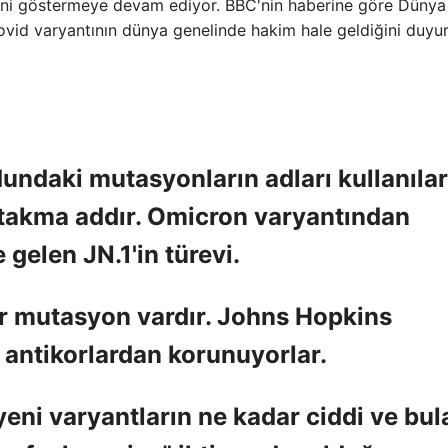
rini göstermeye devam ediyor. BBC'nin haberine göre Dünya
ovid varyantının dünya genelinde hakim hale geldiğini duyu
dundaki mutasyonların adları kullanıla
 takma addır. Omicron varyantından
gelen JN.1'in türevi.
ar mutasyon vardır. Johns Hopkins
e antikorlardan korunuyorlar.
yeni varyantların ne kadar ciddi ve bul