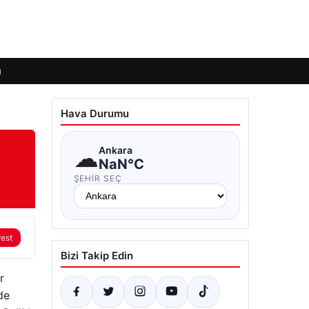
ı
Hava Durumu
☁
Ankara
NaN°C
ŞEHIR SEÇ
rest
Bizi Takip Edin
r
de