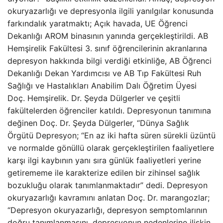
okuryazarlığı ve depresyonla ilgili yanılgılar konusunda
farkındalık yaratmaktı; Açık havada, UE Öğrenci
Dekanlığı AROM binasının yanında gerçekleştirildi. AB
Hemşirelik Fakültesi 3. sınıf öğrencilerinin akranlarına
depresyon hakkında bilgi verdiği etkinliğe, AB Öğrenci
Dekanlığı Dekan Yardımcısı ve AB Tıp Fakültesi Ruh
Sağlığı ve Hastalıkları Anabilim Dalı Öğretim Üyesi
Doç. Hemşirelik. Dr. Şeyda Dülgerler ve çeşitli
fakültelerden öğrenciler katıldı. Depresyonun tanımına
değinen Doç. Dr. Şeyda Dülgerler, “Dünya Sağlık
Örgütü Depresyon; “En az iki hafta süren sürekli üzüntü
ve normalde gönüllü olarak gerçekleştirilen faaliyetlere
karşı ilgi kaybının yanı sıra günlük faaliyetleri yerine
getirememe ile karakterize edilen bir zihinsel sağlık
bozukluğu olarak tanımlanmaktadır” dedi. Depresyon
okuryazarlığı kavramını anlatan Doç. Dr. marangozlar;
“Depresyon okuryazarlığı, depresyon semptomlarının
doğru tanımlanmasını, depresyonun nedenlerine ilişkin