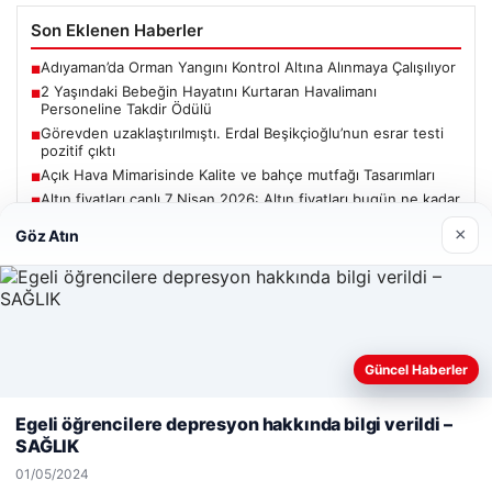
Son Eklenen Haberler
Adıyaman’da Orman Yangını Kontrol Altına Alınmaya Çalışılıyor
■
2 Yaşındaki Bebeğin Hayatını Kurtaran Havalimanı
■
Personeline Takdir Ödülü
Görevden uzaklaştırılmıştı. Erdal Beşikçioğlu’nun esrar testi
■
pozitif çıktı
Açık Hava Mimarisinde Kalite ve bahçe mutfağı Tasarımları
■
Altın fiyatları canlı 7 Nisan 2026: Altın fiyatları bugün ne kadar
■
oldu?
×
Göz Atın
Güncel
Güncel Haberler
Web sitemizi nasıl kullandığınızı daha iyi anlayabilmek,
deneyiminizi kişiselleştirmek ve geliştirmek amacıyla çerezler
Egeli öğrencilere depresyon hakkında bilgi verildi –
06/08/2026
kullanıyoruz.
Çerez Politikamız
SAĞLIK
Adıyaman’da Orman Yangını Kontrol Altına Alınmaya
Reddet
Kabul Et
Çalışılıyor
01/05/2024