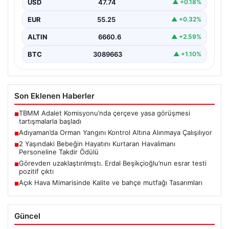
USD
47.74
▲ +0.18%
Henüz…
EUR
55.25
▲ +0.32%
ALTIN
6660.6
▲ +2.59%
BTC
3089663
▲ +1.10%
Son Eklenen Haberler
TBMM Adalet Komisyonu’nda çerçeve yasa görüşmesi
■
tartışmalarla başladı
Adıyaman’da Orman Yangını Kontrol Altına Alınmaya Çalışılıyor
■
2 Yaşındaki Bebeğin Hayatını Kurtaran Havalimanı
■
Personeline Takdir Ödülü
Görevden uzaklaştırılmıştı. Erdal Beşikçioğlu’nun esrar testi
■
pozitif çıktı
Açık Hava Mimarisinde Kalite ve bahçe mutfağı Tasarımları
■
Güncel