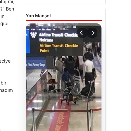
taj mı,
r?” Ben
Yan Manşet
ını
gibi
eciye
bir
lmadım