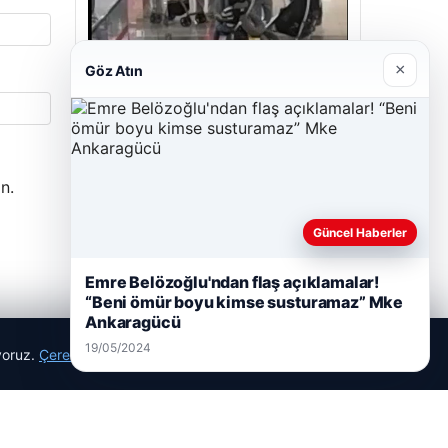
05/08/2026
×
Göz Atın
2 Yaşındaki Bebeğin Hayatını Kurtaran
Havalimanı Personeline Takdir Ödülü
Son Eklenen Firmalar
n.
Cengiz Sigorta
Güncel Haberler
23/06/2026
Emre Belözoğlu'ndan flaş açıklamalar!
“Beni ömür boyu kimse susturamaz” Mke
Ankaragücü
19/05/2024
ıyoruz.
Çerez Politikamız
Reddet
Kabul Et