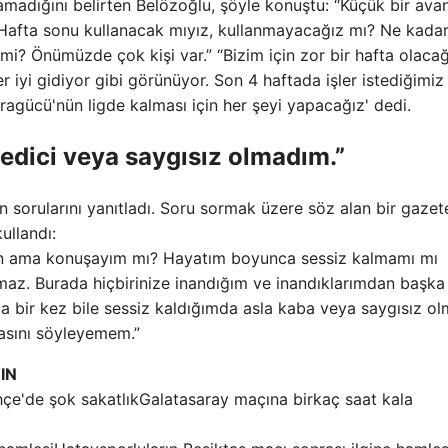
amadığını belirten Belözoğlu, şöyle konuştu: “Küçük bir avan
. Hafta sonu kullanacak mıyız, kullanmayacağız mı? Ne kada
i? Önümüzde çok kişi var.” “Bizim için zor bir hafta olacağ
yi gidiyor gibi görünüyor. Son 4 haftada işler istediğimiz 
agücü'nün ligde kalması için her şeyi yapacağız' dedi.
edici veya saygısız olmadım.”
n sorularını yanıtladı. Soru sormak üzere söz alan bir gazet
ullandı:
in ama konuşayım mı? Hayatım boyunca sessiz kalmamı mı
z. Burada hiçbirinize inandığım ve inandıklarımdan başka 
a bir kez bile sessiz kaldığımda asla kaba veya saygısız o
asını söyleyemem.”
IN
Galatasaray maçına birkaç saat kala