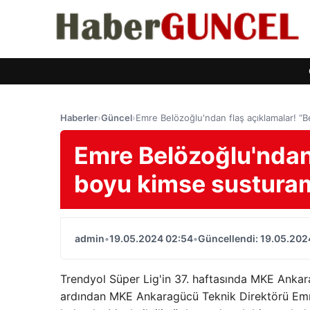
Haberler
›
Güncel
›
Emre Belözoğlu'ndan flaş açıklamalar! 
Emre Belözoğlu'ndan 
boyu kimse sustura
admin
•
19.05.2024 02:54
•
Güncellendi: 19.05.202
Trendyol Süper Lig'in 37. haftasında MKE Ankar
ardından MKE Ankaragücü Teknik Direktörü Emre