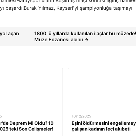
Hataysporluların Beşiktaş maçı sonrası ilginç hamles
Burak Yılmaz, Kayseri'yi şampiyonluğa taşımayı
yol açan
1800'lü yıllarda kullanılan ilaçlar bu müzede
Müze Eczanesi açıldı →
5
10/12/2025
ir’de Deprem Mi Oldu? 10
Eşini öldürmesini engelleme
2025’teki Son Gelişmeler!
çalışan kadının feci akıbeti