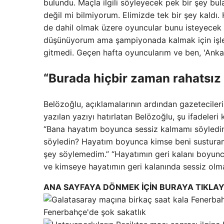
bulundu. Maçla ilgili söyleyecek pek bir şey bul
değil mi bilmiyorum. Elimizde tek bir şey kaldı
de dahil olmak üzere oyuncular bunu isteyecek m
düşünüyorum ama şampiyonada kalmak için işler i
gitmedi. Geçen hafta oyuncularım ve ben, 'Ankar
“Burada hiçbir zaman rahatsız 
Belözoğlu, açıklamalarının ardından gazetecileri
yazılan yazıyı hatırlatan Belözoğlu, şu ifadeleri k
“Bana hayatım boyunca sessiz kalmamı söyled
söyledin? Hayatım boyunca kimse beni susturama
şey söylemedim.” “Hayatımın geri kalanı boyunc
ve kimseye hayatımın geri kalanında sessiz olm
ANA SAYFAYA DÖNMEK İÇİN BURAYA TIKLAY
Fenerbahçe'de şok sakatlık