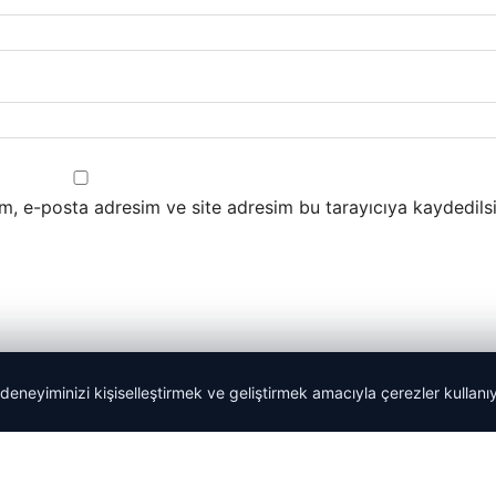
m, e-posta adresim ve site adresim bu tarayıcıya kaydedilsi
 deneyiminizi kişiselleştirmek ve geliştirmek amacıyla çerezler kullan
Yeminli Tercüman
|
Malta Dil Okulu
|
lemagrup.com.tr