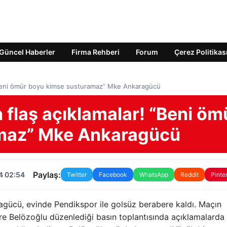
Güncel Haberler
Firma Rehberi
Forum
Çerez Politikas
“Beni ömür boyu kimse susturamaz” Mke Ankaragücü
flaş açıklamalar! “Beni öm
maz” Mke Ankaragücü
Paylaş:
4 02:54
Twitter
Facebook
WhatsApp
Reddit
Pinte
agücü, evinde Pendikspor ile golsüz berabere kaldı. Maçın
 Belözoğlu düzenlediği basın toplantısında açıklamalarda