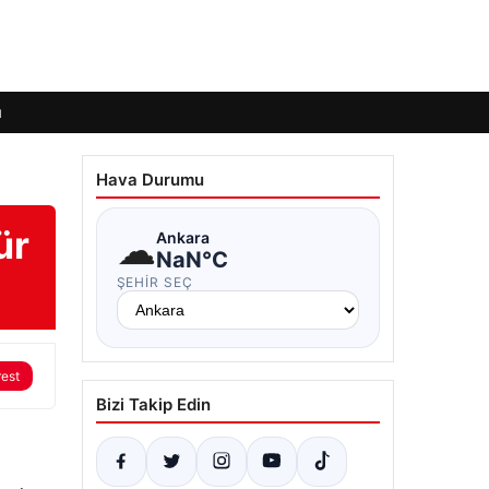
ı
Hava Durumu
ür
☁
Ankara
NaN°C
ŞEHIR SEÇ
rest
Bizi Takip Edin