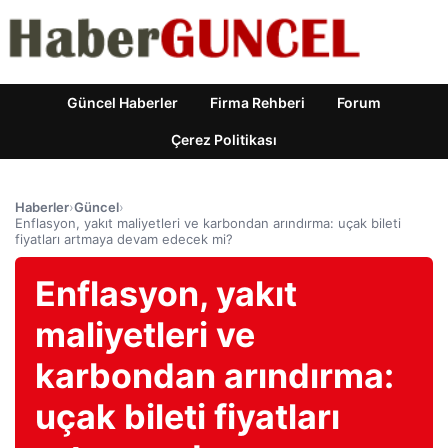
Güncel Haberler
Firma Rehberi
Forum
Çerez Politikası
Haberler
›
Güncel
›
Enflasyon, yakıt maliyetleri ve karbondan arındırma: uçak bileti
fiyatları artmaya devam edecek mi?
Enflasyon, yakıt
maliyetleri ve
karbondan arındırma:
uçak bileti fiyatları