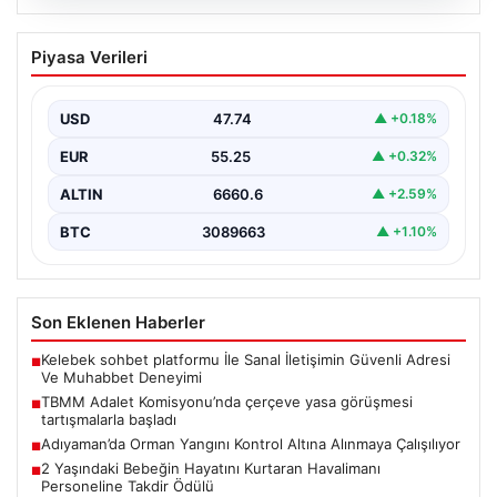
07.08.2026
TBMM Adalet Komisyonu’nda çerçeve
Piyasa Verileri
yasa görüşmesi tartışmalarla başladı
TBMM Adalet Komisyonu bugün “Milli Dayanışma ve
Toplumsal Bütünleşmenin Güçlendirilmesine Dair Kanun
USD
47.74
▲ +0.18%
Teklifi” adını…
EUR
55.25
▲ +0.32%
ALTIN
6660.6
▲ +2.59%
BTC
3089663
▲ +1.10%
Son Eklenen Haberler
Kelebek sohbet platformu İle Sanal İletişimin Güvenli Adresi
■
Ve Muhabbet Deneyimi
TBMM Adalet Komisyonu’nda çerçeve yasa görüşmesi
■
tartışmalarla başladı
Adıyaman’da Orman Yangını Kontrol Altına Alınmaya Çalışılıyor
■
2 Yaşındaki Bebeğin Hayatını Kurtaran Havalimanı
■
Personeline Takdir Ödülü