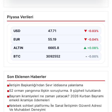
09.08.2026
52 orman yangınına ilişkin soruşturma.
Piyasa Verileri
9 şüpheli tutuklandı
USD
47.71
▼ -0.03%
EUR
55.19
▼ -0.04%
ALTIN
6665.8
▲ +0.08%
BTC
3092552
• -0.00%
Son Eklenen Haberler
İletişim Başkanlığı’ndan Sevr iddiasına yalanlama
■
52 orman yangınına ilişkin soruşturma. 9 şüpheli tutuklandı
■
Bayram ikramiyeleri ne zaman yatacak? 2026 Kurban Bayramı
■
emekli ikramiye ödemeleri
Kelebek sohbet platformu İle Sanal İletişimin Güvenli Adresi
■
Ve Muhabbet Deneyimi