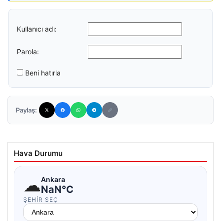
Kullanıcı adı:
Parola:
Beni hatırla
Paylaş:
Hava Durumu
☁
Ankara
NaN°C
ŞEHIR SEÇ