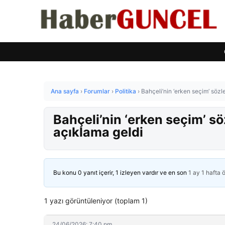
Ana sayfa
›
Forumlar
›
Politika
›
Bahçeli’nin ‘erken seçim’ sözl
Bahçeli’nin ‘erken seçim’ s
açıklama geldi
Bu konu 0 yanıt içerir, 1 izleyen vardır ve en son
1 ay 1 hafta 
1 yazı görüntüleniyor (toplam 1)
24/06/2026: 7:40 pm