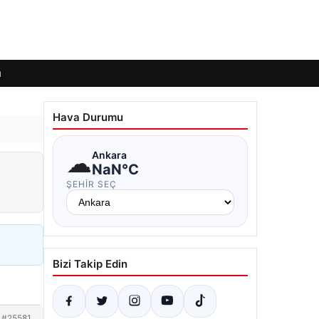
ı
Hava Durumu
☁
Ankara
NaN°C
ŞEHIR SEÇ
Bizi Takip Edin
#25581