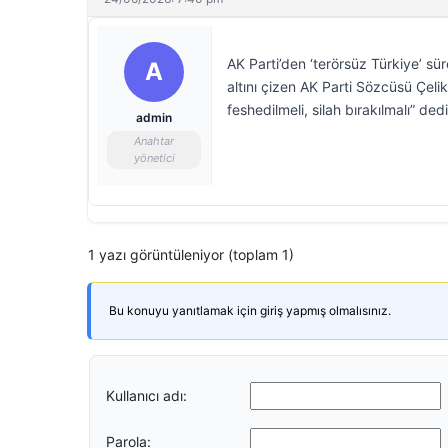
AK Parti’den ‘terörsüz Türkiye’ sü
A
altını çizen AK Parti Sözcüsü Çeli
feshedilmeli, silah bırakılmalı” ded
admin
Anahtar
yönetici
1 yazı görüntüleniyor (toplam 1)
Bu konuyu yanıtlamak için giriş yapmış olmalısınız.
Kullanıcı adı:
Parola: