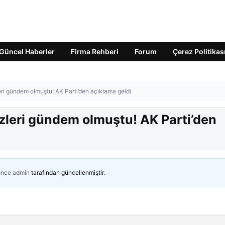
Güncel Haberler
Firma Rehberi
Forum
Çerez Politikas
eri gündem olmuştu! AK Parti’den açıklama geldi
özleri gündem olmuştu! AK Parti’den
önce
admin
tarafından güncellenmiştir.