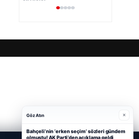
×
Göz Atın
Bahçeli’nin ‘erken seçim’ sözleri gündem
olmuştu! AK Parti’den açıklama geldi