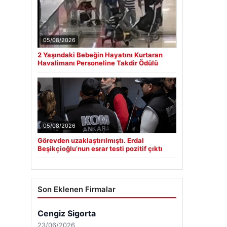
05/08/2026
2 Yaşındaki Bebeğin Hayatını Kurtaran
Havalimanı Personeline Takdir Ödülü
05/08/2026
Görevden uzaklaştırılmıştı. Erdal
Beşikçioğlu’nun esrar testi pozitif çıktı
Son Eklenen Firmalar
Cengiz Sigorta
23/06/2026