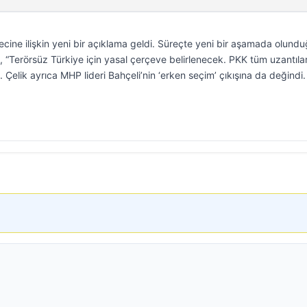
recine ilişkin yeni bir açıklama geldi. Süreçte yeni bir aşamada olund
k, “Terörsüz Türkiye için yasal çerçeve belirlenecek. PKK tüm uzantılar
i. Çelik ayrıca MHP lideri Bahçeli’nin ‘erken seçim’ çıkışına da değindi.