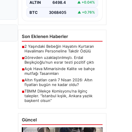
ALTIN
6498.4
▲ +0.04%
"Türkiye'nin önemli
belediyelerinden…
BTC
3068405
▲ +0.76%
Son Eklenen Haberler
2 Yaşındaki Bebeğin Hayatını Kurtaran
■
Havalimanı Personeline Takdir Ödülü
Görevden uzaklaştırılmıştı. Erdal
■
Beşikçioğlu’nun esrar testi pozitif çıktı
Açık Hava Mimarisinde Kalite ve bahçe
■
mutfağı Tasarımları
Altın fiyatları canlı 7 Nisan 2026: Altın
■
fiyatları bugün ne kadar oldu?
TBMM Dilekçe Komisyonu’na ilginç
■
talepler. “İstanbul kışlık, Ankara yazlık
başkent olsun”
Güncel