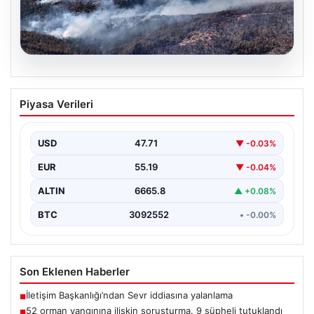
09.08.2026
52 orman yangınına ilişkin soruşturma.
Piyasa Verileri
9 şüpheli tutuklandı
USD
47.71
▼ -0.03%
EUR
55.19
▼ -0.04%
ALTIN
6665.8
▲ +0.08%
BTC
3092552
• -0.00%
Son Eklenen Haberler
İletişim Başkanlığı’ndan Sevr iddiasına yalanlama
■
52 orman yangınına ilişkin soruşturma. 9 şüpheli tutuklandı
■