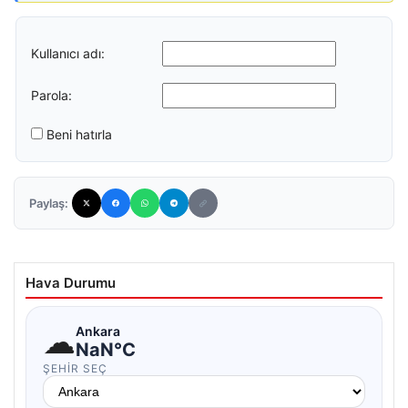
Kullanıcı adı:
Parola:
Beni hatırla
Paylaş:
Hava Durumu
☁
Ankara
NaN°C
ŞEHIR SEÇ