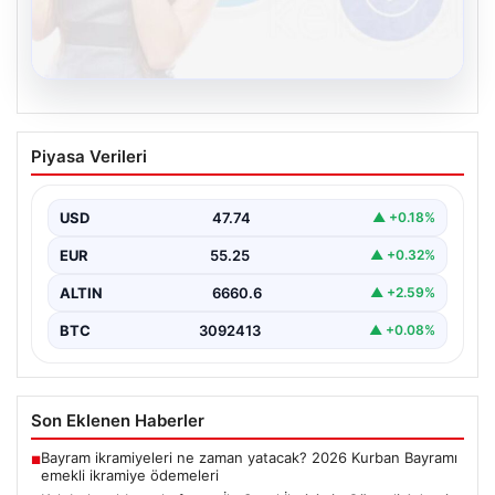
08.08.2026
Kelebek sohbet platformu İle Sanal
Piyasa Verileri
İletişimin Güvenli Adresi Ve Muhabbet
Deneyimi
USD
47.74
▲ +0.18%
Sanal dünyasında bireylerin güvenli bir biçimde iletişim
sağlaması kritik bir hassasiyet taşımaktadır. Halen
EUR
55.25
▲ +0.32%
çeşitli…
ALTIN
6660.6
▲ +2.59%
BTC
3092413
▲ +0.08%
Son Eklenen Haberler
Bayram ikramiyeleri ne zaman yatacak? 2026 Kurban Bayramı
■
emekli ikramiye ödemeleri