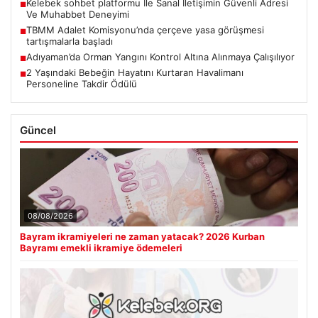
Kelebek sohbet platformu İle Sanal İletişimin Güvenli Adresi
■
Ve Muhabbet Deneyimi
TBMM Adalet Komisyonu’nda çerçeve yasa görüşmesi
■
tartışmalarla başladı
Adıyaman’da Orman Yangını Kontrol Altına Alınmaya Çalışılıyor
■
2 Yaşındaki Bebeğin Hayatını Kurtaran Havalimanı
■
Personeline Takdir Ödülü
Güncel
08/08/2026
Bayram ikramiyeleri ne zaman yatacak? 2026 Kurban
Bayramı emekli ikramiye ödemeleri