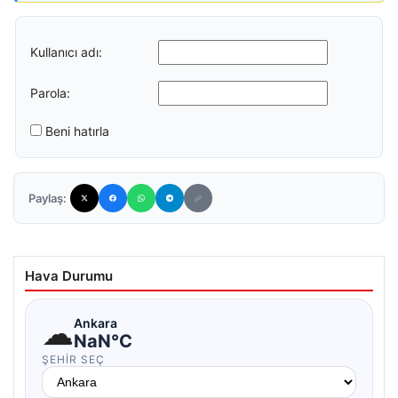
Kullanıcı adı:
Parola:
Beni hatırla
Paylaş:
Hava Durumu
☁
Ankara
NaN°C
ŞEHIR SEÇ