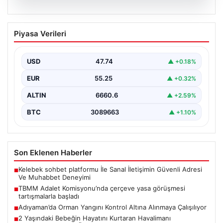
07.08.2026
TBMM Adalet Komisyonu’nda çerçeve
Piyasa Verileri
yasa görüşmesi tartışmalarla başladı
TBMM Adalet Komisyonu bugün "Milli Dayanışma ve
Toplumsal Bütünleşmenin Güçlendirilmesine Dair Kanun
USD
47.74
▲ +0.18%
Teklifi" adını…
EUR
55.25
▲ +0.32%
ALTIN
6660.6
▲ +2.59%
BTC
3089663
▲ +1.10%
Son Eklenen Haberler
Kelebek sohbet platformu İle Sanal İletişimin Güvenli Adresi
■
Ve Muhabbet Deneyimi
TBMM Adalet Komisyonu’nda çerçeve yasa görüşmesi
■
tartışmalarla başladı
Adıyaman’da Orman Yangını Kontrol Altına Alınmaya Çalışılıyor
■
2 Yaşındaki Bebeğin Hayatını Kurtaran Havalimanı
■