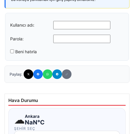
Kullanıcı adı:
Parola:
Beni hatırla
Paylaş:
Hava Durumu
☁
Ankara
NaN°C
ŞEHIR SEÇ