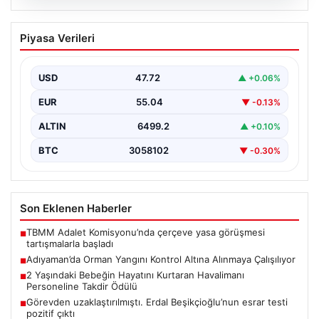
06.08.2026
Adıyaman’da Orman Yangını Kontrol
Piyasa Verileri
Altına Alınmaya Çalışılıyor
Adıyaman'ın Gerger ilçesinde çıkan orman yangını,
bölgedeki doğal yaşamı tehdit etmeye devam ediyor.
USD
47.72
▲ +0.06%
Henüz…
EUR
55.04
▼ -0.13%
ALTIN
6499.2
▲ +0.10%
BTC
3058102
▼ -0.30%
Son Eklenen Haberler
TBMM Adalet Komisyonu’nda çerçeve yasa görüşmesi
■
tartışmalarla başladı
Adıyaman’da Orman Yangını Kontrol Altına Alınmaya Çalışılıyor
■
2 Yaşındaki Bebeğin Hayatını Kurtaran Havalimanı
■
Personeline Takdir Ödülü
Görevden uzaklaştırılmıştı. Erdal Beşikçioğlu’nun esrar testi
■
pozitif çıktı