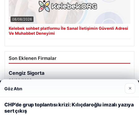
08/08/2026
Kelebek sohbet platformu İle Sanal İletişimin Güvenli Adresi
Ve Muhabbet Deneyimi
Son Eklenen Firmalar
Cengiz Sigorta
23/06/2026
×
Göz Atın
Web sitemizi nasıl kullandığınızı daha iyi anlayabilmek,
deneyiminizi kişiselleştirmek ve geliştirmek amacıyla çerezler
kullanıyoruz.
Çerez Politikamız
CHP’de grup toplantısı krizi: Kılıçdaroğlu imzalı yazıya
sert çıkış
Reddet
Kabul Et
© 2026 Haber Güncel – Son Dakika