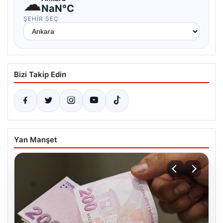
☁
NaN°C
ŞEHIR SEÇ
Bizi Takip Edin
Yan Manşet