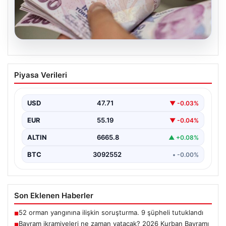
08.08.2026
Bayram ikramiyeleri ne zaman yatacak?
Piyasa Verileri
2026 Kurban Bayramı emekli ikramiye
ödemeleri
USD
47.71
▼ -0.03%
EUR
55.19
▼ -0.04%
ALTIN
6665.8
▲ +0.08%
BTC
3092552
• -0.00%
Son Eklenen Haberler
52 orman yangınına ilişkin soruşturma. 9 şüpheli tutuklandı
■
Bayram ikramiyeleri ne zaman yatacak? 2026 Kurban Bayramı
■