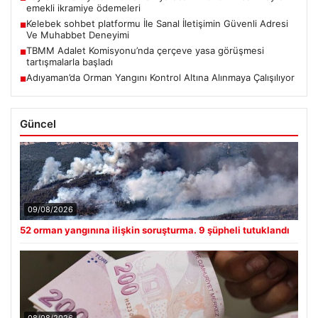
emekli ikramiye ödemeleri
Kelebek sohbet platformu İle Sanal İletişimin Güvenli Adresi
■
Ve Muhabbet Deneyimi
TBMM Adalet Komisyonu’nda çerçeve yasa görüşmesi
■
tartışmalarla başladı
Adıyaman’da Orman Yangını Kontrol Altına Alınmaya Çalışılıyor
■
Güncel
09/08/2026
52 orman yangınına ilişkin soruşturma. 9 şüpheli tutuklandı