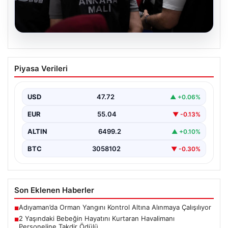
05.08.2026
Görevden uzaklaştırılmıştı. Erdal
Piyasa Verileri
Beşikçioğlu’nun esrar testi pozitif çıktı
{"title": "Erdal Beşikçioğlu'nun Esrar Testi Pozitif Çıktı
ve Yolsuzluk Operasyonu Detayları","content":
USD
47.72
▲ +0.06%
"Türkiye'nin önemli belediyelerinden…
EUR
55.04
▼ -0.13%
ALTIN
6499.2
▲ +0.10%
BTC
3058102
▼ -0.30%
Son Eklenen Haberler
Adıyaman’da Orman Yangını Kontrol Altına Alınmaya Çalışılıyor
■
2 Yaşındaki Bebeğin Hayatını Kurtaran Havalimanı
■
Personeline Takdir Ödülü