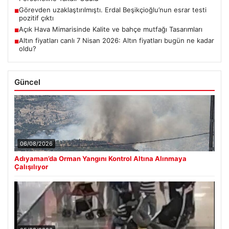
Görevden uzaklaştırılmıştı. Erdal Beşikçioğlu’nun esrar testi
■
pozitif çıktı
Açık Hava Mimarisinde Kalite ve bahçe mutfağı Tasarımları
■
Altın fiyatları canlı 7 Nisan 2026: Altın fiyatları bugün ne kadar
■
oldu?
Güncel
06/08/2026
Adıyaman’da Orman Yangını Kontrol Altına Alınmaya
Çalışılıyor