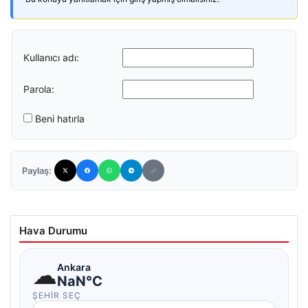
Kullanıcı adı:
Parola:
Beni hatırla
Paylaş:
Hava Durumu
☁
Ankara
NaN°C
ŞEHIR SEÇ