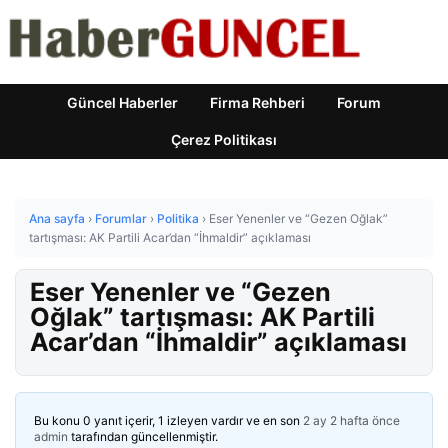
Güncel Haberler
Firma Rehberi
Forum
Çerez Politikası
Ana sayfa
›
Forumlar
›
Politika
›
Eser Yenenler ve “Gezen Oğlak”
tartışması: AK Partili Acar’dan “İhmaldir” açıklaması
Eser Yenenler ve “Gezen
Oğlak” tartışması: AK Partili
Acar’dan “İhmaldir” açıklaması
Bu konu 0 yanıt içerir, 1 izleyen vardır ve en son
2 ay 2 hafta önce
admin
tarafından güncellenmiştir.