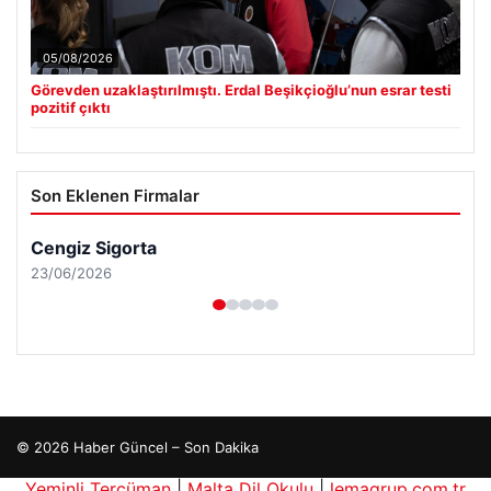
05/08/2026
Görevden uzaklaştırılmıştı. Erdal Beşikçioğlu’nun esrar testi
pozitif çıktı
Son Eklenen Firmalar
Cengiz Sigorta
23/06/2026
© 2026 Haber Güncel – Son Dakika
Yeminli Tercüman
|
Malta Dil Okulu
|
lemagrup.com.tr