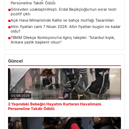
Personeline Takdir Ödülü
Görevden uzaklaştırılmıştı. Erdal Beşikçioğlu’nun esrar testi
■
pozitif çıktı
Açık Hava Mimarisinde Kalite ve bahçe mutfağı Tasarımları
■
Altın fiyatları canlı 7 Nisan 2026: Altın fiyatları bugün ne kadar
■
oldu?
TBMM Dilekçe Komisyonu’na ilginç talepler. “İstanbul kışlık,
■
Ankara yazlık başkent olsun”
Güncel
05/08/2026
2 Yaşındaki Bebeğin Hayatını Kurtaran Havalimanı
Personeline Takdir Ödülü