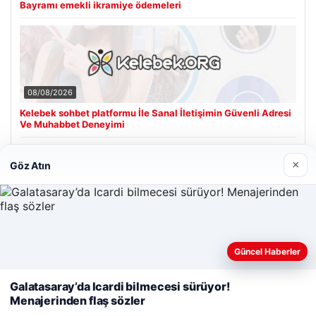
Bayramı emekli ikramiye ödemeleri
08/08/2026
Kelebek sohbet platformu İle Sanal İletişimin Güvenli Adresi
Ve Muhabbet Deneyimi
×
Göz Atın
Son Eklenen Firmalar
Cengiz Sigorta
23/06/2026
Web sitemizi nasıl kullandığınızı daha iyi anlayabilmek,
Güncel Haberler
deneyiminizi kişiselleştirmek ve geliştirmek amacıyla çerezler
kullanıyoruz.
Çerez Politikamız
Galatasaray’da Icardi bilmecesi sürüyor!
Menajerinden flaş sözler
Reddet
Kabul Et