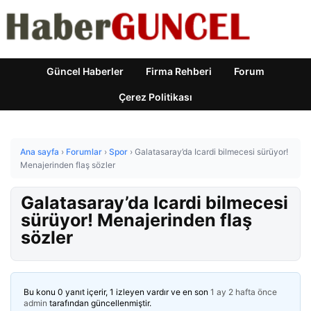
Güncel Haberler
Firma Rehberi
Forum
Çerez Politikası
Ana sayfa
›
Forumlar
›
Spor
›
Galatasaray’da Icardi bilmecesi sürüyor!
Menajerinden flaş sözler
Galatasaray’da Icardi bilmecesi
sürüyor! Menajerinden flaş
sözler
Bu konu 0 yanıt içerir, 1 izleyen vardır ve en son
1 ay 2 hafta önce
admin
tarafından güncellenmiştir.