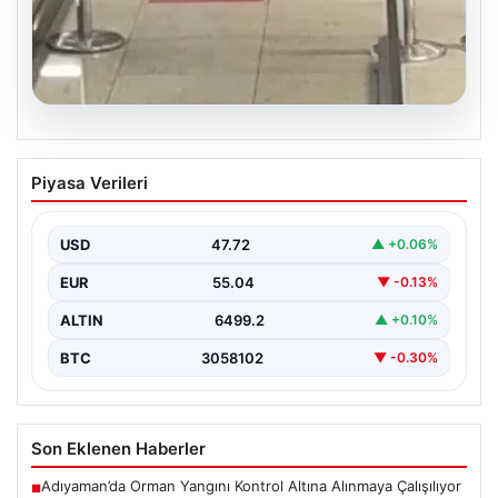
05.08.2026
2 Yaşındaki Bebeğin Hayatını Kurtaran
Piyasa Verileri
Havalimanı Personeline Takdir Ödülü
İstanbul Sabiha Gökçen Havalimanı'nda gerçekleşen
olayda, ailesiyle seyahat eden 2 yaşındaki Liam adlı
USD
47.72
▲ +0.06%
bebeğin…
EUR
55.04
▼ -0.13%
ALTIN
6499.2
▲ +0.10%
BTC
3058102
▼ -0.30%
Son Eklenen Haberler
Adıyaman’da Orman Yangını Kontrol Altına Alınmaya Çalışılıyor
■