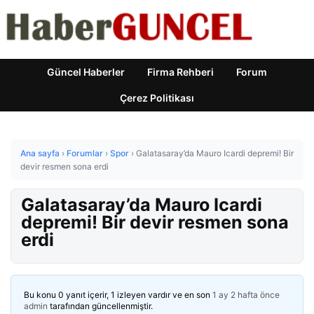
Güncel Haberler
Firma Rehberi
Forum
Çerez Politikası
Ana sayfa
›
Forumlar
›
Spor
›
Galatasaray’da Mauro Icardi depremi! Bir
devir resmen sona erdi
Galatasaray’da Mauro Icardi
depremi! Bir devir resmen sona
erdi
Bu konu 0 yanıt içerir, 1 izleyen vardır ve en son
1 ay 2 hafta önce
admin
tarafından güncellenmiştir.