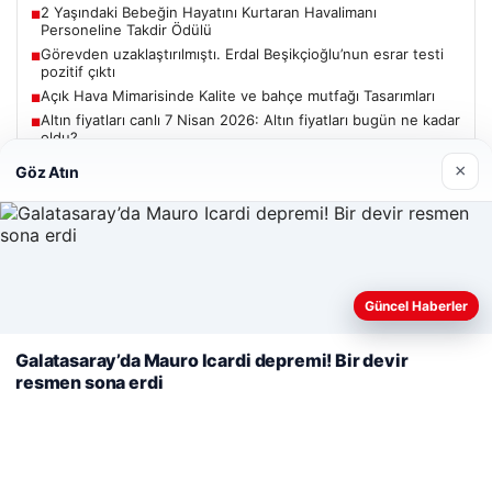
2 Yaşındaki Bebeğin Hayatını Kurtaran Havalimanı
■
Personeline Takdir Ödülü
Görevden uzaklaştırılmıştı. Erdal Beşikçioğlu’nun esrar testi
■
pozitif çıktı
Açık Hava Mimarisinde Kalite ve bahçe mutfağı Tasarımları
■
Altın fiyatları canlı 7 Nisan 2026: Altın fiyatları bugün ne kadar
■
oldu?
×
Göz Atın
Güncel
Web sitemizi nasıl kullandığınızı daha iyi anlayabilmek,
Güncel Haberler
deneyiminizi kişiselleştirmek ve geliştirmek amacıyla çerezler
06/08/2026
kullanıyoruz.
Çerez Politikamız
Galatasaray’da Mauro Icardi depremi! Bir devir
Adıyaman’da Orman Yangını Kontrol Altına Alınmaya
resmen sona erdi
Reddet
Kabul Et
Çalışılıyor