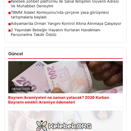
Kelebek sohbet platformu İle Sanal İletişimin Güvenli Adresi
■
Ve Muhabbet Deneyimi
TBMM Adalet Komisyonu’nda çerçeve yasa görüşmesi
■
tartışmalarla başladı
Adıyaman’da Orman Yangını Kontrol Altına Alınmaya Çalışılıyor
■
2 Yaşındaki Bebeğin Hayatını Kurtaran Havalimanı
■
Personeline Takdir Ödülü
Güncel
08/08/2026
Bayram ikramiyeleri ne zaman yatacak? 2026 Kurban
Bayramı emekli ikramiye ödemeleri