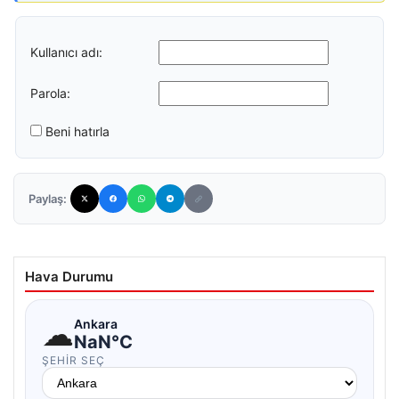
Kullanıcı adı:
Parola:
Beni hatırla
Paylaş:
Hava Durumu
☁
Ankara
NaN°C
ŞEHIR SEÇ