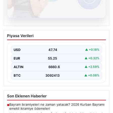
08.08.2026
Kelebek sohbet platformu İle Sanal
Piyasa Verileri
İletişimin Güvenli Adresi Ve Muhabbet
Deneyimi
USD
47.74
▲ +0.18%
Sanal dünyasında bireylerin güvenli bir biçimde iletişim
sağlaması kritik bir hassasiyet taşımaktadır. Halen
EUR
55.25
▲ +0.32%
çeşitli…
ALTIN
6660.6
▲ +2.59%
BTC
3092413
▲ +0.08%
Son Eklenen Haberler
Bayram ikramiyeleri ne zaman yatacak? 2026 Kurban Bayramı
■
emekli ikramiye ödemeleri