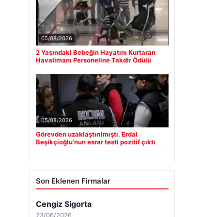
05/08/2026
2 Yaşındaki Bebeğin Hayatını Kurtaran
Havalimanı Personeline Takdir Ödülü
05/08/2026
Görevden uzaklaştırılmıştı. Erdal
Beşikçioğlu’nun esrar testi pozitif çıktı
Son Eklenen Firmalar
Cengiz Sigorta
23/06/2026