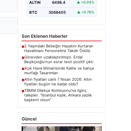
ALTIN
6498.4
▲ +0.04%
"Türkiye'nin önemli
belediyelerinden…
BTC
3068405
▲ +0.76%
Son Eklenen Haberler
2 Yaşındaki Bebeğin Hayatını Kurtaran
■
Havalimanı Personeline Takdir Ödülü
Görevden uzaklaştırılmıştı. Erdal
■
Beşikçioğlu’nun esrar testi pozitif çıktı
Açık Hava Mimarisinde Kalite ve bahçe
■
mutfağı Tasarımları
Altın fiyatları canlı 7 Nisan 2026: Altın
■
fiyatları bugün ne kadar oldu?
TBMM Dilekçe Komisyonu’na ilginç
■
talepler. “İstanbul kışlık, Ankara yazlık
başkent olsun”
Güncel