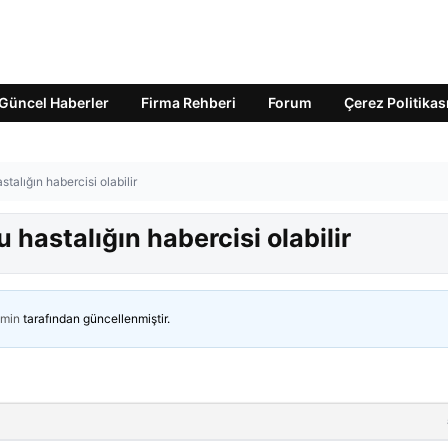
Güncel Haberler
Firma Rehberi
Forum
Çerez Politikas
alığın habercisi olabilir
hastalığın habercisi olabilir
min
tarafından güncellenmiştir.