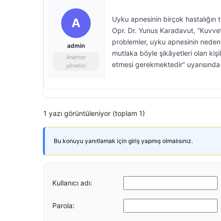
Uyku apnesinin birçok hastalığın
A
Opr. Dr. Yunus Karadavut, “Kuvvetli 
problemler, uyku apnesinin neden o
admin
mutlaka böyle şikâyetleri olan kiş
Anahtar
etmesi gerekmektedir” uyarısında
yönetici
1 yazı görüntüleniyor (toplam 1)
Bu konuyu yanıtlamak için giriş yapmış olmalısınız.
Kullanıcı adı:
Parola: