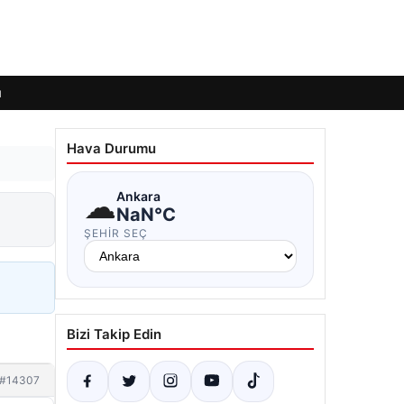
ı
Hava Durumu
☁
Ankara
NaN°C
ŞEHIR SEÇ
Bizi Takip Edin
#14307