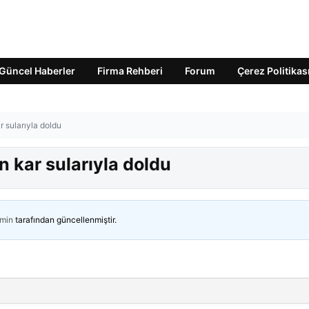
Güncel Haberler
Firma Rehberi
Forum
Çerez Politikas
r sularıyla doldu
n kar sularıyla doldu
min
tarafından güncellenmiştir.