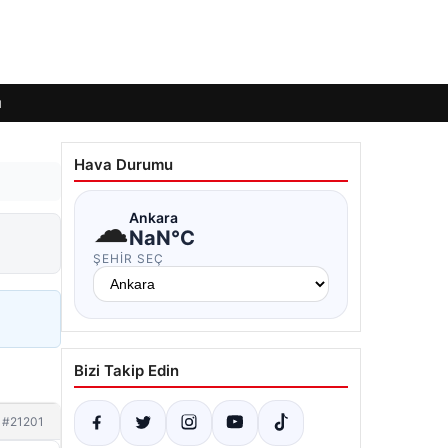
ı
Hava Durumu
☁
Ankara
NaN°C
ŞEHIR SEÇ
Bizi Takip Edin
#21201