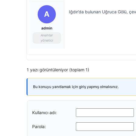
Iğdır’da bulunan Uğruca Gölü, çe
A
admin
Anahtar
yönetici
1 yazı görüntüleniyor (toplam 1)
Bu konuyu yanıtlamak için giriş yapmış olmalısınız.
Kullanıcı adı:
Parola: