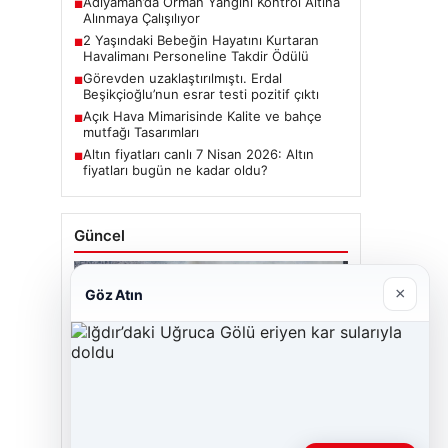
Adıyaman’da Orman Yangını Kontrol Altına
■
Alınmaya Çalışılıyor
2 Yaşındaki Bebeğin Hayatını Kurtaran
■
Havalimanı Personeline Takdir Ödülü
Görevden uzaklaştırılmıştı. Erdal
■
Beşikçioğlu’nun esrar testi pozitif çıktı
Açık Hava Mimarisinde Kalite ve bahçe
■
mutfağı Tasarımları
Altın fiyatları canlı 7 Nisan 2026: Altın
■
fiyatları bugün ne kadar oldu?
Güncel
×
Göz Atın
06/08/2026
Adıyaman’da Orman Yangını Kontrol Altına
Alınmaya Çalışılıyor