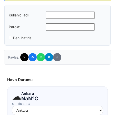
Kullanıcı adı:
Parola:
Beni hatırla
Paylaş:
Hava Durumu
☁
Ankara
NaN°C
ŞEHIR SEÇ