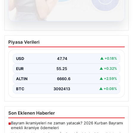
08.08.2026
Kelebek sohbet platformu İle Sanal
Piyasa Verileri
İletişimin Güvenli Adresi Ve Muhabbet
Deneyimi
USD
47.74
▲ +0.18%
Sanal dünyasında bireylerin güvenli bir biçimde iletişim
sağlaması kritik bir hassasiyet taşımaktadır. Halen
EUR
55.25
▲ +0.32%
çeşitli…
ALTIN
6660.6
▲ +2.59%
BTC
3092413
▲ +0.08%
Son Eklenen Haberler
Bayram ikramiyeleri ne zaman yatacak? 2026 Kurban Bayramı
■
emekli ikramiye ödemeleri