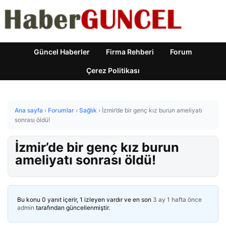
Güncel Haberler
Firma Rehberi
Forum
Çerez Politikası
Ana sayfa
›
Forumlar
›
Sağlık
›
İzmir’de bir genç kız burun ameliyatı
sonrası öldü!
İzmir’de bir genç kız burun
ameliyatı sonrası öldü!
Bu konu 0 yanıt içerir, 1 izleyen vardır ve en son
3 ay 1 hafta önce
admin
tarafından güncellenmiştir.