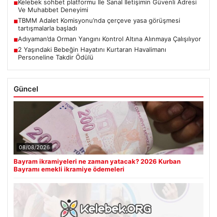
Kelebek sohbet platformu İle Sanal İletişimin Güvenli Adresi
■
Ve Muhabbet Deneyimi
TBMM Adalet Komisyonu’nda çerçeve yasa görüşmesi
■
tartışmalarla başladı
Adıyaman’da Orman Yangını Kontrol Altına Alınmaya Çalışılıyor
■
2 Yaşındaki Bebeğin Hayatını Kurtaran Havalimanı
■
Personeline Takdir Ödülü
Güncel
08/08/2026
Bayram ikramiyeleri ne zaman yatacak? 2026 Kurban
Bayramı emekli ikramiye ödemeleri