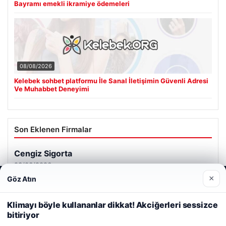
Bayramı emekli ikramiye ödemeleri
08/08/2026
Kelebek sohbet platformu İle Sanal İletişimin Güvenli Adresi
Ve Muhabbet Deneyimi
Son Eklenen Firmalar
Cengiz Sigorta
23/06/2026
×
Göz Atın
Web sitemizi nasıl kullandığınızı daha iyi anlayabilmek,
deneyiminizi kişiselleştirmek ve geliştirmek amacıyla çerezler
kullanıyoruz.
Çerez Politikamız
Klimayı böyle kullananlar dikkat! Akciğerleri sessizce
bitiriyor
Reddet
Kabul Et