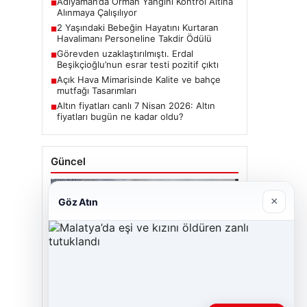
Adıyaman’da Orman Yangını Kontrol Altına
■
Alınmaya Çalışılıyor
2 Yaşındaki Bebeğin Hayatını Kurtaran
■
Havalimanı Personeline Takdir Ödülü
Görevden uzaklaştırılmıştı. Erdal
■
Beşikçioğlu’nun esrar testi pozitif çıktı
Açık Hava Mimarisinde Kalite ve bahçe
■
mutfağı Tasarımları
Altın fiyatları canlı 7 Nisan 2026: Altın
■
fiyatları bugün ne kadar oldu?
Güncel
×
Göz Atın
06/08/2026
Adıyaman’da Orman Yangını Kontrol Altına
Alınmaya Çalışılıyor