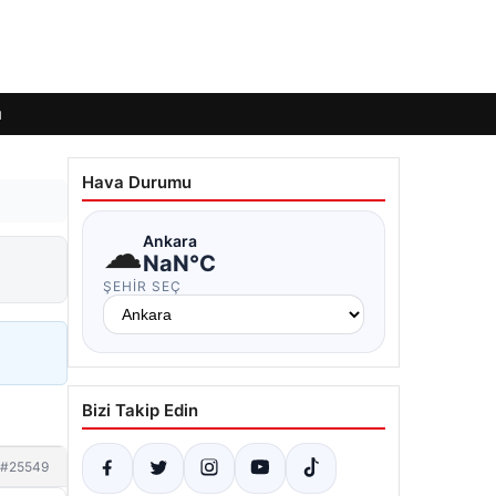
ı
Hava Durumu
☁
Ankara
NaN°C
ŞEHIR SEÇ
Bizi Takip Edin
#25549