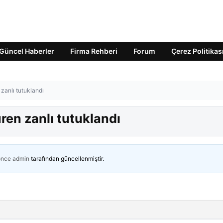
Güncel Haberler
Firma Rehberi
Forum
Çerez Politikas
 zanlı tutuklandı
üren zanlı tutuklandı
önce
admin
tarafından güncellenmiştir.