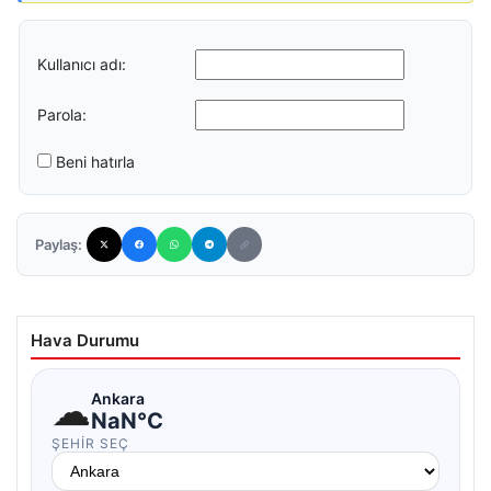
Kullanıcı adı:
Parola:
Beni hatırla
Paylaş:
Hava Durumu
☁
Ankara
NaN°C
ŞEHIR SEÇ