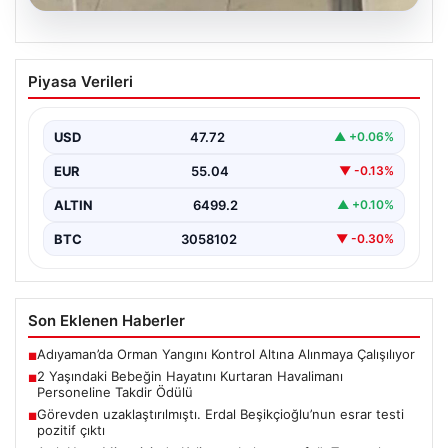
05.08.2026
2 Yaşındaki Bebeğin Hayatını Kurtaran
Piyasa Verileri
Havalimanı Personeline Takdir Ödülü
İstanbul Sabiha Gökçen Havalimanı'nda gerçekleşen
olayda, ailesiyle seyahat eden 2 yaşındaki Liam adlı
USD
47.72
▲ +0.06%
bebeğin…
EUR
55.04
▼ -0.13%
ALTIN
6499.2
▲ +0.10%
BTC
3058102
▼ -0.30%
Son Eklenen Haberler
Adıyaman’da Orman Yangını Kontrol Altına Alınmaya Çalışılıyor
■
2 Yaşındaki Bebeğin Hayatını Kurtaran Havalimanı
■
Personeline Takdir Ödülü
Görevden uzaklaştırılmıştı. Erdal Beşikçioğlu’nun esrar testi
■
pozitif çıktı