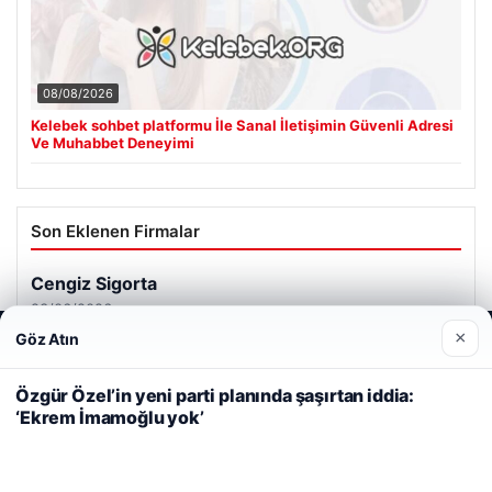
08/08/2026
Kelebek sohbet platformu İle Sanal İletişimin Güvenli Adresi
Ve Muhabbet Deneyimi
Son Eklenen Firmalar
Cengiz Sigorta
23/06/2026
×
Göz Atın
Web sitemizi nasıl kullandığınızı daha iyi anlayabilmek,
deneyiminizi kişiselleştirmek ve geliştirmek amacıyla çerezler
kullanıyoruz.
Çerez Politikamız
Özgür Özel’in yeni parti planında şaşırtan iddia:
‘Ekrem İmamoğlu yok’
Reddet
Kabul Et
© 2026 Haber Güncel – Son Dakika