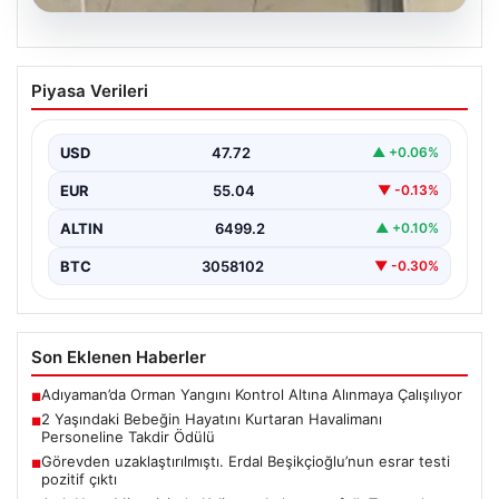
05.08.2026
2 Yaşındaki Bebeğin Hayatını Kurtaran
Piyasa Verileri
Havalimanı Personeline Takdir Ödülü
İstanbul Sabiha Gökçen Havalimanı'nda gerçekleşen
olayda, ailesiyle seyahat eden 2 yaşındaki Liam adlı
USD
47.72
▲ +0.06%
bebeğin…
EUR
55.04
▼ -0.13%
ALTIN
6499.2
▲ +0.10%
BTC
3058102
▼ -0.30%
Son Eklenen Haberler
Adıyaman’da Orman Yangını Kontrol Altına Alınmaya Çalışılıyor
■
2 Yaşındaki Bebeğin Hayatını Kurtaran Havalimanı
■
Personeline Takdir Ödülü
Görevden uzaklaştırılmıştı. Erdal Beşikçioğlu’nun esrar testi
■
pozitif çıktı