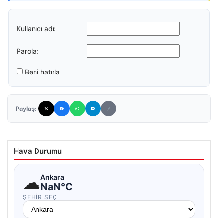
Kullanıcı adı:
Parola:
Beni hatırla
Paylaş:
Hava Durumu
☁
Ankara
NaN°C
ŞEHIR SEÇ