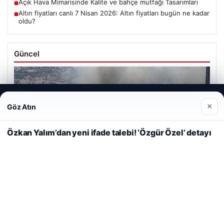
Açık Hava Mimarisinde Kalite ve bahçe mutfağı Tasarımları
■
Altın fiyatları canlı 7 Nisan 2026: Altın fiyatları bugün ne kadar
■
oldu?
Güncel
Web sitemizi nasıl kullandığınızı daha iyi anlayabilmek,
×
Göz Atın
deneyiminizi kişiselleştirmek ve geliştirmek amacıyla çerezler
06/08/2026
kullanıyoruz.
Çerez Politikamız
Adıyaman’da Orman Yangını Kontrol Altına Alınmaya
Özkan Yalım’dan yeni ifade talebi! ‘Özgür Özel’ detayı
Reddet
Kabul Et
Çalışılıyor
05/08/2026
2 Yaşındaki Bebeğin Hayatını Kurtaran Havalimanı
Personeline Takdir Ödülü