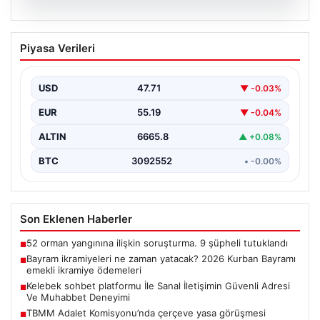
08.08.2026
Bayram ikramiyeleri ne zaman yatacak?
Piyasa Verileri
2026 Kurban Bayramı emekli ikramiye
ödemeleri
USD
47.71
▼ -0.03%
EUR
55.19
▼ -0.04%
ALTIN
6665.8
▲ +0.08%
BTC
3092552
• -0.00%
Son Eklenen Haberler
52 orman yangınına ilişkin soruşturma. 9 şüpheli tutuklandı
■
Bayram ikramiyeleri ne zaman yatacak? 2026 Kurban Bayramı
■
emekli ikramiye ödemeleri
Kelebek sohbet platformu İle Sanal İletişimin Güvenli Adresi
■
Ve Muhabbet Deneyimi
TBMM Adalet Komisyonu’nda çerçeve yasa görüşmesi
■