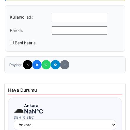
Kullanıcı adı:
Parola:
Beni hatırla
Paylaş:
Hava Durumu
☁
Ankara
NaN°C
ŞEHIR SEÇ