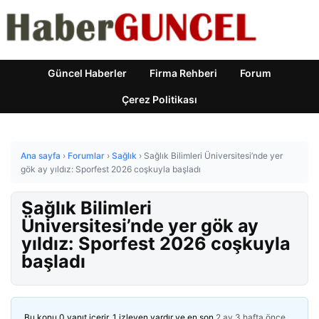
Güncel Haberler
Firma Rehberi
Forum
Çerez Politikası
Ana sayfa
›
Forumlar
›
Sağlık
›
Sağlık Bilimleri Üniversitesi’nde yer
gök ay yıldız: Sporfest 2026 coşkuyla başladı
Sağlık Bilimleri
Üniversitesi’nde yer gök ay
yıldız: Sporfest 2026 coşkuyla
başladı
Bu konu 0 yanıt içerir, 1 izleyen vardır ve en son
2 ay 3 hafta önce