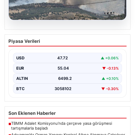
06.08.2026
Adıyaman’da Orman Yangını Kontrol
Piyasa Verileri
Altına Alınmaya Çalışılıyor
Adıyaman'ın Gerger ilçesinde çıkan orman yangını,
bölgedeki doğal yaşamı tehdit etmeye devam ediyor.
USD
47.72
▲ +0.06%
Henüz…
EUR
55.04
▼ -0.13%
ALTIN
6499.2
▲ +0.10%
BTC
3058102
▼ -0.30%
Son Eklenen Haberler
TBMM Adalet Komisyonu’nda çerçeve yasa görüşmesi
■
tartışmalarla başladı
Adıyaman’da Orman Yangını Kontrol Altına Alınmaya Çalışılıyor