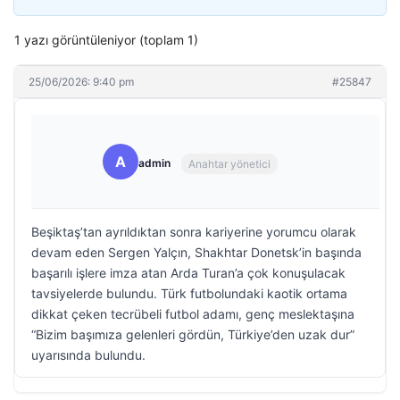
1 yazı görüntüleniyor (toplam 1)
25/06/2026: 9:40 pm
#25847
A
admin
Anahtar yönetici
Beşiktaş’tan ayrıldıktan sonra kariyerine yorumcu olarak
devam eden Sergen Yalçın, Shakhtar Donetsk’in başında
başarılı işlere imza atan Arda Turan’a çok konuşulacak
tavsiyelerde bulundu. Türk futbolundaki kaotik ortama
dikkat çeken tecrübeli futbol adamı, genç meslektaşına
“Bizim başımıza gelenleri gördün, Türkiye’den uzak dur”
uyarısında bulundu.