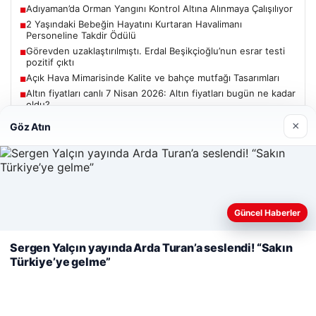
Adıyaman’da Orman Yangını Kontrol Altına Alınmaya Çalışılıyor
■
2 Yaşındaki Bebeğin Hayatını Kurtaran Havalimanı
■
Personeline Takdir Ödülü
Görevden uzaklaştırılmıştı. Erdal Beşikçioğlu’nun esrar testi
■
pozitif çıktı
Açık Hava Mimarisinde Kalite ve bahçe mutfağı Tasarımları
■
Altın fiyatları canlı 7 Nisan 2026: Altın fiyatları bugün ne kadar
■
oldu?
×
Göz Atın
Güncel
Web sitemizi nasıl kullandığınızı daha iyi anlayabilmek,
Güncel Haberler
deneyiminizi kişiselleştirmek ve geliştirmek amacıyla çerezler
06/08/2026
kullanıyoruz.
Çerez Politikamız
Sergen Yalçın yayında Arda Turan’a seslendi! “Sakın
Adıyaman’da Orman Yangını Kontrol Altına Alınmaya
Türkiye’ye gelme”
Reddet
Kabul Et
Çalışılıyor