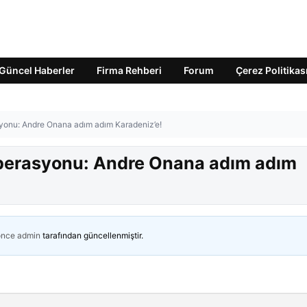
Güncel Haberler
Firma Rehberi
Forum
Çerez Politikas
yonu: Andre Onana adım adım Karadeniz’e!
perasyonu: Andre Onana adım adım
önce
admin
tarafından güncellenmiştir.