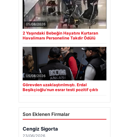
05/08/2026
2 Yaşındaki Bebeğin Hayatını Kurtaran
Havalimanı Personeline Takdir Ödülü
05/08/2026
Görevden uzaklaştırılmıştı. Erdal
Beşikçioğlu’nun esrar testi pozitif çıktı
Son Eklenen Firmalar
Cengiz Sigorta
23/06/2026