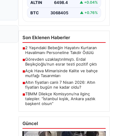
ALTIN
6498.4
▲ +0.04%
"Türkiye'nin önemli
belediyelerinden…
BTC
3068405
▲ +0.76%
Son Eklenen Haberler
2 Yaşındaki Bebeğin Hayatını Kurtaran
■
Havalimanı Personeline Takdir Ödülü
Görevden uzaklaştırılmıştı. Erdal
■
Beşikçioğlu’nun esrar testi pozitif çıktı
Açık Hava Mimarisinde Kalite ve bahçe
■
mutfağı Tasarımları
Altın fiyatları canlı 7 Nisan 2026: Altın
■
fiyatları bugün ne kadar oldu?
TBMM Dilekçe Komisyonu’na ilginç
■
talepler. “İstanbul kışlık, Ankara yazlık
başkent olsun”
Güncel