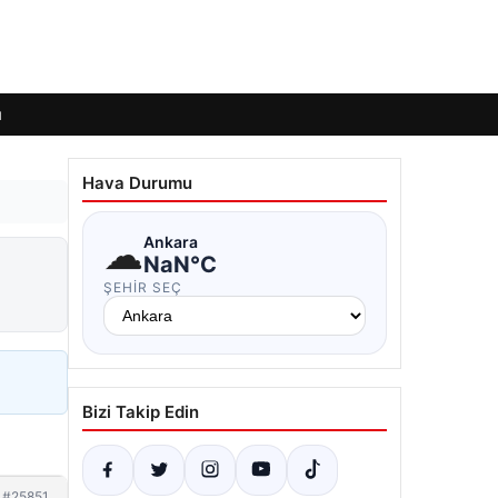
ı
Hava Durumu
☁
Ankara
NaN°C
ŞEHIR SEÇ
Bizi Takip Edin
#25851