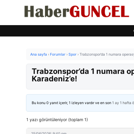
Ana sayfa
›
Forumlar
›
Spor
›
Trabzonspor’da 1 numara operas
Trabzonspor’da 1 numara o
Karadeniz’e!
Bu konu 0 yanıt içerir, 1 izleyen vardır ve en son
1 ay 1 hafta 
1 yazı görüntüleniyor (toplam 1)
25/06/2026: 9:40 pm