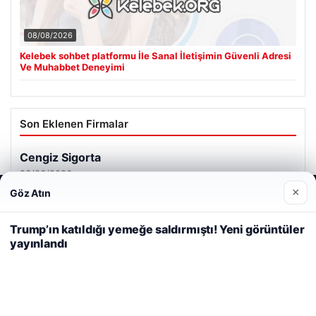
08/08/2026
Kelebek sohbet platformu İle Sanal İletişimin Güvenli Adresi
Ve Muhabbet Deneyimi
Son Eklenen Firmalar
Cengiz Sigorta
23/06/2026
×
Göz Atın
Web sitemizi nasıl kullandığınızı daha iyi anlayabilmek,
deneyiminizi kişiselleştirmek ve geliştirmek amacıyla çerezler
kullanıyoruz.
Çerez Politikamız
Trump’ın katıldığı yemeğe saldırmıştı! Yeni görüntüler
yayınlandı
Reddet
Kabul Et
© 2026 Haber Güncel – Son Dakika
Yeminli Tercüman
|
Malta Dil Okulu
|
lemagrup.com.tr