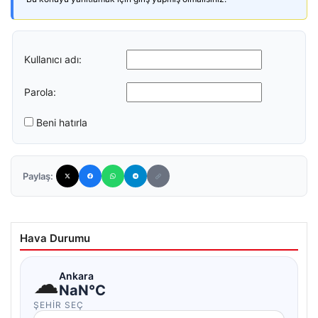
Kullanıcı adı:
Parola:
Beni hatırla
Paylaş:
Hava Durumu
☁
Ankara
NaN°C
ŞEHIR SEÇ