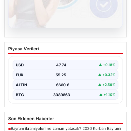
08.08.2026
Kelebek sohbet platformu İle Sanal
Piyasa Verileri
İletişimin Güvenli Adresi Ve Muhabbet
Deneyimi
USD
47.74
▲ +0.18%
Sanal dünyasında bireylerin güvenli bir biçimde iletişim
sağlaması kritik bir hassasiyet taşımaktadır. Halen
EUR
55.25
▲ +0.32%
çeşitli…
ALTIN
6660.6
▲ +2.59%
BTC
3089663
▲ +1.10%
Son Eklenen Haberler
Bayram ikramiyeleri ne zaman yatacak? 2026 Kurban Bayramı
■