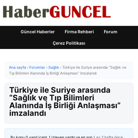
Güncel Haberler
Firma Rehberi
Forum
Çerez Politikası
Ana sayfa
›
Forumlar
›
Sağlık
›
Türkiye ile Suriye arasında “Sağlık ve
Tıp Bilimleri Alanında İş Birliği Anlaşması” imzalandı
Türkiye ile Suriye arasında
“Sağlık ve Tıp Bilimleri
Alanında İş Birliği Anlaşması”
imzalandı
Bu konu 0 yanıt içerir, 1 izleyen vardır ve en son
1 ay 2 hafta önce