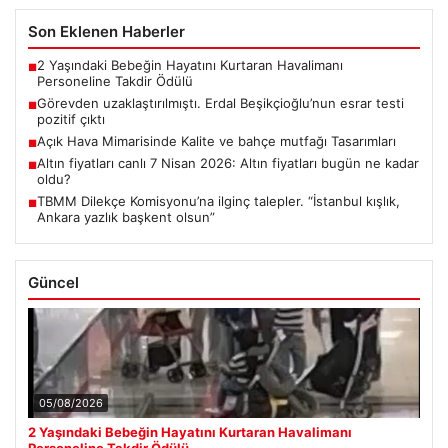
Son Eklenen Haberler
2 Yaşındaki Bebeğin Hayatını Kurtaran Havalimanı
■
Personeline Takdir Ödülü
Görevden uzaklaştırılmıştı. Erdal Beşikçioğlu’nun esrar testi
■
pozitif çıktı
Açık Hava Mimarisinde Kalite ve bahçe mutfağı Tasarımları
■
Altın fiyatları canlı 7 Nisan 2026: Altın fiyatları bugün ne kadar
■
oldu?
TBMM Dilekçe Komisyonu’na ilginç talepler. “İstanbul kışlık,
■
Ankara yazlık başkent olsun”
Güncel
05/08/2026
2 Yaşındaki Bebeğin Hayatını Kurtaran Havalimanı