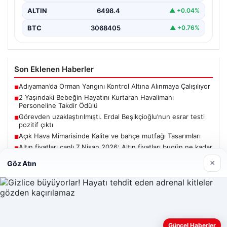
ALTIN
6498.4
▲ +0.04%
BTC
3068405
▲ +0.76%
Son Eklenen Haberler
Adıyaman’da Orman Yangını Kontrol Altına Alınmaya Çalışılıyor
■
2 Yaşındaki Bebeğin Hayatını Kurtaran Havalimanı
■
Personeline Takdir Ödülü
Görevden uzaklaştırılmıştı. Erdal Beşikçioğlu’nun esrar testi
■
pozitif çıktı
Açık Hava Mimarisinde Kalite ve bahçe mutfağı Tasarımları
■
Altın fiyatları canlı 7 Nisan 2026: Altın fiyatları bugün ne kadar
■
oldu?
×
Göz Atın
Güncel
Güncel Haberler