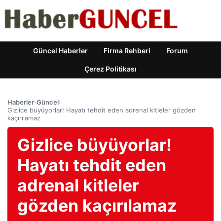
Güncel Haberler
Firma Rehberi
Forum
Çerez Politikası
Haberler
›
Güncel
›
Gizlice büyüyorlar! Hayatı tehdit eden adrenal kitleler gözden
kaçırılamaz
Gizlice büyüyorlar!
Hayatı tehdit eden
adrenal kitleler
gözden kaçırılamaz