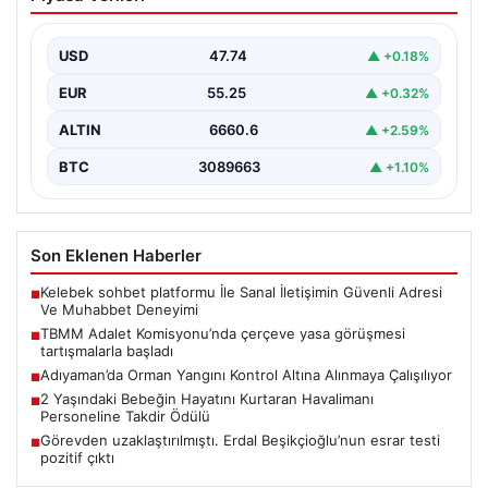
yasa görüşmesi tartışmalarla başladı
TBMM Adalet Komisyonu bugün “Milli Dayanışma ve
Toplumsal Bütünleşmenin Güçlendirilmesine Dair Kanun
USD
47.74
▲ +0.18%
Teklifi” adını…
EUR
55.25
▲ +0.32%
ALTIN
6660.6
▲ +2.59%
BTC
3089663
▲ +1.10%
Son Eklenen Haberler
Kelebek sohbet platformu İle Sanal İletişimin Güvenli Adresi
■
Ve Muhabbet Deneyimi
TBMM Adalet Komisyonu’nda çerçeve yasa görüşmesi
■
tartışmalarla başladı
Adıyaman’da Orman Yangını Kontrol Altına Alınmaya Çalışılıyor
■
2 Yaşındaki Bebeğin Hayatını Kurtaran Havalimanı
■
Personeline Takdir Ödülü
Görevden uzaklaştırılmıştı. Erdal Beşikçioğlu’nun esrar testi
■
pozitif çıktı