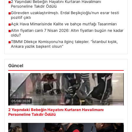
2 Yaşındaki Bebeğin Hayatını Kurtaran Havalimanı
■
Personeline Takdir Ödülü
Görevden uzaklaştırılmıştı. Erdal Beşikçioğlu’nun esrar testi
■
pozitif çıktı
Açık Hava Mimarisinde Kalite ve bahçe mutfağı Tasarımları
■
Altın fiyatları canlı 7 Nisan 2026: Altın fiyatları bugün ne kadar
■
oldu?
TBMM Dilekçe Komisyonu’na ilginç talepler. “İstanbul kışlık,
■
Ankara yazlık başkent olsun”
Güncel
05/08/2026
2 Yaşındaki Bebeğin Hayatını Kurtaran Havalimanı
Personeline Takdir Ödülü