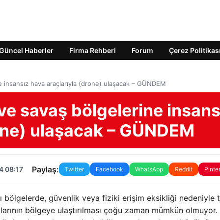
Güncel Haberler
Firma Rehberi
Forum
Çerez Politikas
ne insansız hava araçlarıyla (drone) ulaşacak – GÜNDEM
 ve savaş bölgelerine insans
rone) ulaşacak – GÜNDEM
Paylaş:
4 08:17
Twitter
Facebook
WhatsApp
Reddit
Pinte
 bölgelerde, güvenlik veya fiziki erişim eksikliği nedeniyle 
açlarının bölgeye ulaştırılması çoğu zaman mümkün olmuyor.