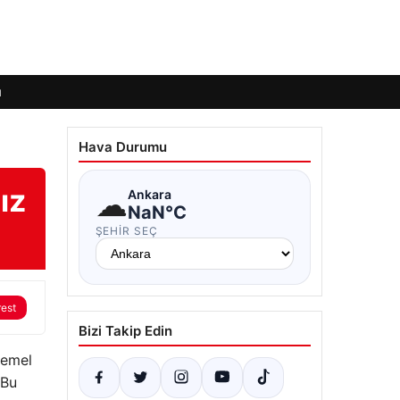
ı
Hava Durumu
ız
☁
Ankara
NaN°C
ŞEHIR SEÇ
rest
Bizi Takip Edin
temel
 Bu