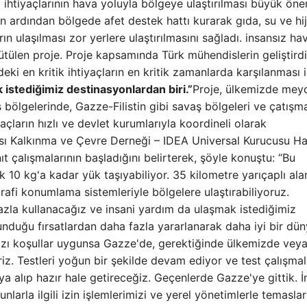
ihtiyaçlarının hava yoluyla bölgeye ulaştırılması büyük ön
n ardından bölgede afet destek hattı kurarak gıda, su ve hi
rın ulaşılması zor yerlere ulaştırılmasını sağladı. insansız ha
rütülen proje. Proje kapsamında Türk mühendislerin geliştirdi
deki en kritik ihtiyaçların en kritik zamanlarda karşılanması i
k istediğimiz destinasyonlardan biri.”
Proje, ülkemizde mey
 bölgelerinde, Gazze-Filistin gibi savaş bölgeleri ve çatışm
yaçların hızlı ve devlet kurumlarıyla koordineli olarak
ası Kalkınma ve Çevre Derneği – IDEA Universal Kurucusu Ha
nıt çalışmalarının başladığını belirterek, şöyle konuştu: “Bu
k 10 kg'a kadar yük taşıyabiliyor. 35 kilometre yarıçaplı al
ğrafi konumlama sistemleriyle bölgelere ulaştırabiliyoruz.
fazla kullanacağız ve insani yardım da ulaşmak istediğimiz
sunduğu fırsatlardan daha fazla yararlanarak daha iyi bir dü
mızı koşullar uygunsa Gazze'de, gerektiğinde ülkemizde vey
iriz. Testleri yoğun bir şekilde devam ediyor ve test çalışmal
a alıp hazır hale getireceğiz. Geçenlerde Gazze'ye gittik. İ
larla ilgili izin işlemlerimizi ve yerel yönetimlerle temaslar