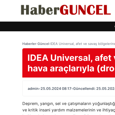
Haberler
›
Güncel
›
IDEA Universal, afet ve savaş bölgeleri
IDEA Universal, afet
hava araçlarıyla (d
admin
•
25.05.2024 08:17
•
Güncellendi: 25.05.202
Deprem, yangın, sel ve çatışmaların yoğunlaştığı
ve kritik insani yardım malzemelerinin ve ihtiy