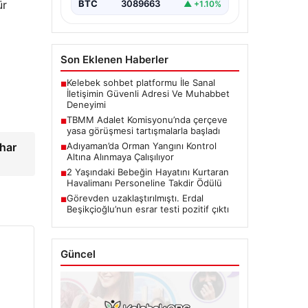
ür
BTC
3089663
▲ +1.10%
Son Eklenen Haberler
Kelebek sohbet platformu İle Sanal
■
İletişimin Güvenli Adresi Ve Muhabbet
Deneyimi
TBMM Adalet Komisyonu’nda çerçeve
■
yasa görüşmesi tartışmalarla başladı
har
Adıyaman’da Orman Yangını Kontrol
■
Altına Alınmaya Çalışılıyor
2 Yaşındaki Bebeğin Hayatını Kurtaran
■
Havalimanı Personeline Takdir Ödülü
Görevden uzaklaştırılmıştı. Erdal
■
Beşikçioğlu’nun esrar testi pozitif çıktı
Güncel