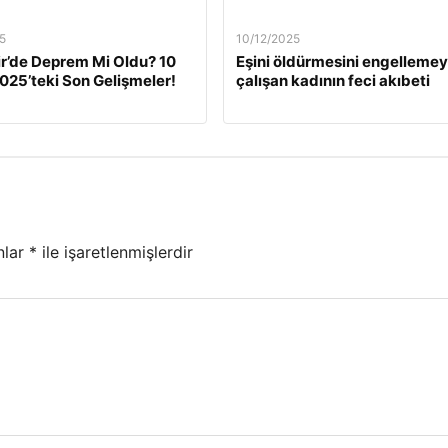
5
10/12/2025
ir’de Deprem Mi Oldu? 10
Eşini öldürmesini engelleme
2025’teki Son Gelişmeler!
çalışan kadının feci akıbeti
nlar
*
ile işaretlenmişlerdir