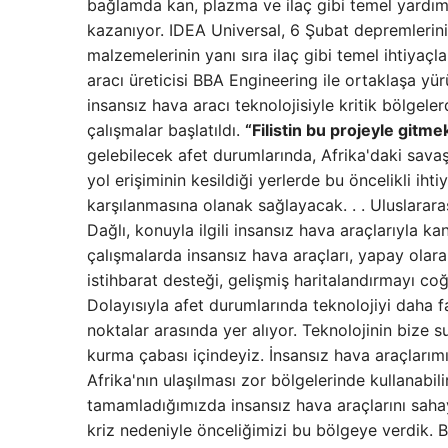
bağlamda kan, plazma ve ilaç gibi temel yardım 
kazanıyor. IDEA Universal, 6 Şubat depremlerini
malzemelerinin yanı sıra ilaç gibi temel ihtiyaçla
aracı üreticisi BBA Engineering ile ortaklaşa yü
insansız hava aracı teknolojisiyle kritik bölgeler
çalışmalar başlatıldı.
“Filistin bu projeyle gitme
gelebilecek afet durumlarında, Afrika'daki savaş
yol erişiminin kesildiği yerlerde bu öncelikli ihti
karşılanmasına olanak sağlayacak. . . Uluslarar
Dağlı, konuyla ilgili insansız hava araçlarıyla ka
çalışmalarda insansız hava araçları, yapay olara
istihbarat desteği, gelişmiş haritalandırmayı co
Dolayısıyla afet durumlarında teknolojiyi daha 
noktalar arasında yer alıyor. Teknolojinin bize 
kurma çabası içindeyiz. İnsansız hava araçları
Afrika'nın ulaşılması zor bölgelerinde kullanabil
tamamladığımızda insansız hava araçlarını sahay
kriz nedeniyle önceliğimizi bu bölgeye verdik. Bun