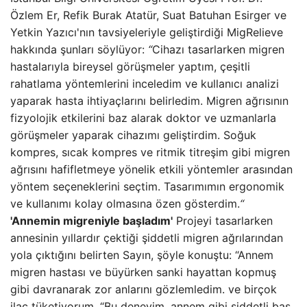
Özlem Er, Refik Burak Atatür, Suat Batuhan Esirger ve
Yetkin Yazıcı'nın tavsiyeleriyle geliştirdiği MigRelieve
hakkında şunları söylüyor:
“
Cihazı tasarlarken migren
hastalarıyla bireysel görüşmeler yaptım, çeşitli
rahatlama yöntemlerini inceledim ve kullanıcı analizi
yaparak hasta ihtiyaçlarını belirledim. Migren ağrısının
fizyolojik etkilerini baz alarak doktor ve uzmanlarla
görüşmeler yaparak cihazımı geliştirdim. Soğuk
kompres, sıcak kompres ve ritmik titreşim gibi migren
ağrısını hafifletmeye yönelik etkili yöntemler arasından
yöntem seçeneklerini seçtim. Tasarımımın ergonomik
ve kullanımı kolay olmasına özen gösterdim.
“
'Annemin migreniyle başladım'
Projeyi tasarlarken
annesinin yıllardır çektiği şiddetli migren ağrılarından
yola çıktığını belirten Sayın, şöyle konuştu: “Annem
migren hastası ve büyürken sanki hayattan kopmuş
gibi davranarak zor anlarını gözlemledim. ve birçok
ilaç tüketiyorum. “Bu deneyim, annem gibi şiddetli baş