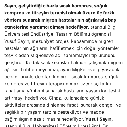
Sayın, geliştirdiği cihazla sıcak kompres, soğuk
kompres ve titreşim terapisi olmak üzere üç farklı
yöntem sunarak migren hastalarının ağrılarıyla baş
etmelerine yardımcı olmayı hedefliyor.
İstanbul Bilgi
Üniversitesi Endüstriyel Tasarım Bölümü öğrencisi
Yusuf Sayın, mezuniyet projesi kapsamında migren
hastalarının ağrılarını hafifletmek için doğal yöntemleri
teşvik eden MigRelieve adlı tamamlayıcı tıp ürününü
geliştirdi. 15 dakikalık seanslar halinde çalışarak migren
ağrısını hafifletmeyi amaçlayan MigRelieve, piyasadaki
benzer ürünlerden farklı olarak sıcak kompres, soğuk
kompres ve titreşim terapisi olmak üzere üç farklı
rahatlama yöntemi sunarak hastaların yaşam kalitesini
artırmayı hedefliyor. Cihaz, kullanıcılara günlük
aktiviteler arasında dinlenme fırsatı sunarak dengeli ve
sağlıklı bir yaşam tarzını destekliyor ve madde
bağımlılığının azaltılmasını hedefliyor.
Yusuf Sayın,
İstanbul Bilgi Üniversitesi Öğretim Üyesi Prof. Dr.