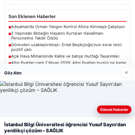
Son Eklenen Haberler
Adıyaman’da Orman Yangını Kontrol Altına Alınmaya Çalışılıyor
■
2 Yaşındaki Bebeğin Hayatını Kurtaran Havalimanı
■
Personeline Takdir Ödülü
Görevden uzaklaştırılmıştı. Erdal Beşikçioğlu’nun esrar testi
■
pozitif çıktı
Açık Hava Mimarisinde Kalite ve bahçe mutfağı Tasarımları
■
Altın fiyatları canlı 7 Nisan 2026: Altın fiyatları bugün ne kadar
■
oldu?
×
Göz Atın
Güncel
Güncel Haberler
Web sitemizi nasıl kullandığınızı daha iyi anlayabilmek,
deneyiminizi kişiselleştirmek ve geliştirmek amacıyla çerezler
İstanbul Bilgi Üniversitesi öğrencisi Yusuf Sayın'dan
06/08/2026
kullanıyoruz.
Çerez Politikamız
yenilikçi çözüm – SAĞLIK
Adıyaman’da Orman Yangını Kontrol Altına Alınmaya