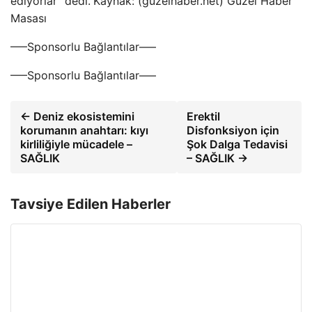
ediyorlar” dedi.
Kaynak: (guzelhaber.net) Güzel Haber
Masası
—–Sponsorlu Bağlantılar—–
—–Sponsorlu Bağlantılar—–
← Deniz ekosistemini
Erektil
korumanın anahtarı: kıyı
Disfonksiyon için
kirliliğiyle mücadele –
Şok Dalga Tedavisi
SAĞLIK
– SAĞLIK →
Tavsiye Edilen Haberler