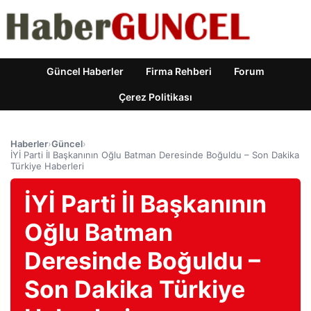
Güncel Haberler
Firma Rehberi
Forum
Çerez Politikası
Haberler
›
Güncel
›
İYİ Parti İl Başkanının Oğlu Batman Deresinde Boğuldu – Son Dakika
Türkiye Haberleri
İYİ Parti İl Başkanının
Oğlu Batman
Deresinde Boğuldu –
Son Dakika Türkiye