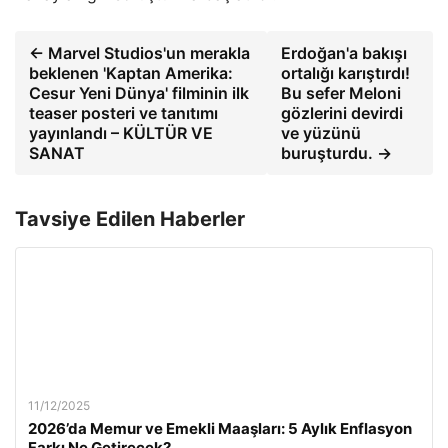
← Marvel Studios'un merakla
Erdoğan'a bakışı
beklenen 'Kaptan Amerika:
ortalığı karıştırdı!
Cesur Yeni Dünya' filminin ilk
Bu sefer Meloni
teaser posteri ve tanıtımı
gözlerini devirdi
yayınlandı – KÜLTÜR VE
ve yüzünü
SANAT
buruşturdu. →
Tavsiye Edilen Haberler
11/12/2025
2026’da Memur ve Emekli Maaşları: 5 Aylık Enflasyon
Farkı Ne Getirecek?