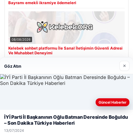
Bayramı emekli ikramiye ödemeleri
08/08/2026
Kelebek sohbet platformu İle Sanal İletişimin Güvenli Adresi
Ve Muhabbet Deneyimi
×
Göz Atın
Son Eklenen Firmalar
Güncel Haberler
Web sitemizi nasıl kullandığınızı daha iyi anlayabilmek,
deneyiminizi kişiselleştirmek ve geliştirmek amacıyla çerezler
İYİ Parti İl Başkanının Oğlu Batman Deresinde Boğuldu
kullanıyoruz.
Çerez Politikamız
– Son Dakika Türkiye Haberleri
Reddet
Kabul Et
13/07/2024