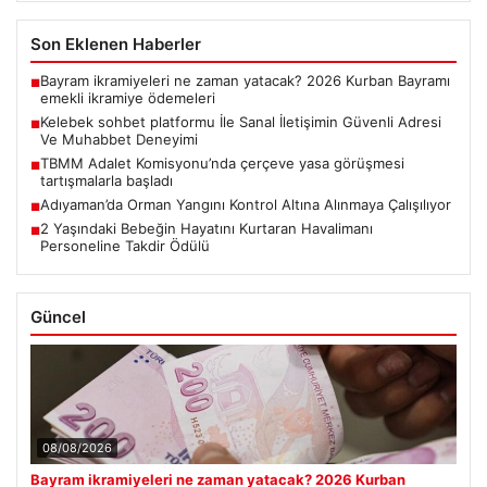
Son Eklenen Haberler
Bayram ikramiyeleri ne zaman yatacak? 2026 Kurban Bayramı
■
emekli ikramiye ödemeleri
Kelebek sohbet platformu İle Sanal İletişimin Güvenli Adresi
■
Ve Muhabbet Deneyimi
TBMM Adalet Komisyonu’nda çerçeve yasa görüşmesi
■
tartışmalarla başladı
Adıyaman’da Orman Yangını Kontrol Altına Alınmaya Çalışılıyor
■
2 Yaşındaki Bebeğin Hayatını Kurtaran Havalimanı
■
Personeline Takdir Ödülü
Güncel
08/08/2026
Bayram ikramiyeleri ne zaman yatacak? 2026 Kurban